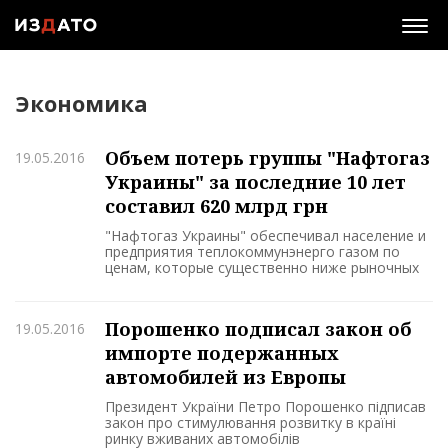
Togg
navig
Экономика
Объем потерь группы "Нафтогаз
19.05.2016
Украины" за последние 10 лет
составил 620 млрд грн
"Нафтогаз Украины" обеспечивал население и
предприятия теплокоммунэнерго газом по
ценам, которые существенно ниже рыночных
Порошенко подписал закон об
19.05.2016
импорте подержанных
автомобилей из Европы
Президент України Петро Порошенко підписав
закон про стимулювання розвитку в країні
ринку вживаних автомобілів