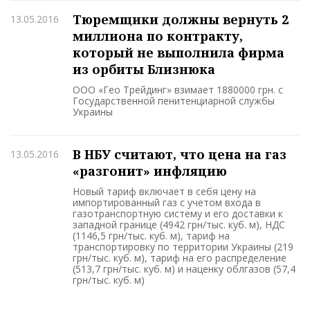
Тюремщики должны вернуть 2
13.05.2016
миллиона по контракту,
который не выполнила фирма
из орбиты Близнюка
ООО «Гео Трейдинг» взимает 1880000 грн. с
Государственной пенитенциарной службы
Украины
В НБУ считают, что цена на газ
13.05.2016
«разгонит» инфляцию
Новый тариф включает в себя цену на
импортированный газ с учетом входа в
газотранспортную систему и его доставки к
западной границе (4942 грн/тыс. куб. м), НДС
(1146,5 грн/тыс. куб. м), тариф на
транспортировку по территории Украины (219
грн/тыс. куб. м), тариф на его распределение
(513,7 грн/тыс. куб. м) и наценку облгазов (57,4
грн/тыс. куб. м)