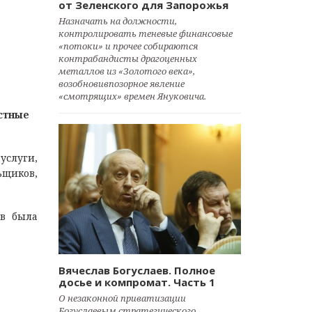
от Зеленского для Запорожья
Назначать на должности,
контролировать теневые финансовые
«потоки» и прочее собираются
контрабандисты драгоценных
металлов из «Золотого века»,
возобновивпозорное явление
«смотрящих» времен Януковича.
естные
услуги,
ьщиков,
ов была
Вячеслав Богуслаев. Полное
досье и компромат. Часть 1
О незаконной приватизации
Богуслаевым стратегического