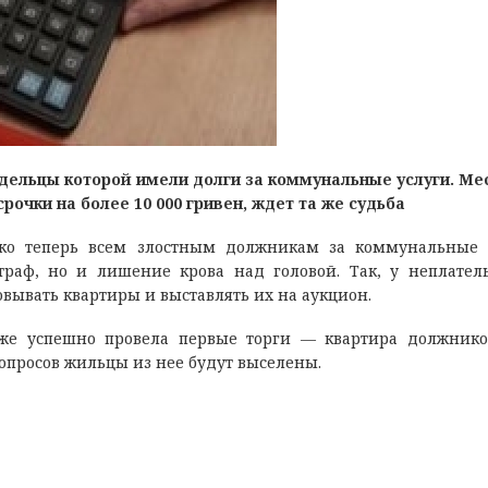
адельцы которой имели долги за коммунальные услуги. М
рочки на более 10 000 гривен, ждет та же судьба
ко теперь всем злостным должникам за коммунальные 
раф, но и лишение крова над головой. Так, у неплател
овывать квартиры и выставлять их на аукцион.
уже успешно провела первые торги — квартира должник
опросов жильцы из нее будут выселены.