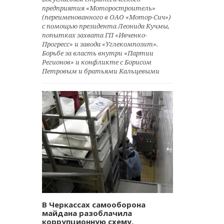
предприятия «Моторостроитель»
(переименованного в ОАО «Мотор-Сич»)
с помощью президента Леонида Кучмы,
попытках захвата ГП «Ивченко-
Прогресс» и завода «Углекомпозит».
Борьбе за власть внутри «Партии
Регионов» и конфликте с Борисом
Петровым и братьями Кальцевыми
В Черкассах самооборона
майдана разоблачила
коррупционную схему.