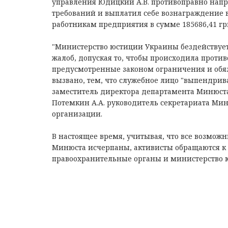
управления Юдицкий А.В. противоправно напр
требований и выплатил себе вознаграждение в
работникам предприятия в сумме 185686,41 гр
"Министерство юстиции Украины бездействует
жалоб, допуская то, чтобы происходила проти
предусмотренные законом ограничения и обя
вызвано, тем, что служебное лицо "выпендрив
заместитель директора департамента Минюста 
Потемкин А.А. руководитель секретариата Мин
организации.
В настоящее время, учитывая, что все возмож
Минюста исчерпаны, активисты обращаются к д
правоохранительные органы и министерство 