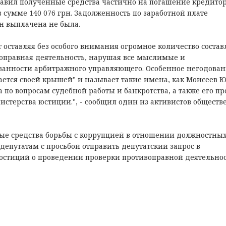
авил полученные средства частично на погашение кредито
 сумме 140 076 грн. Задолженность по заработной плате
н выплачена не была.
 оставляя без особого внимания огромное количество соста
воправная деятельность, нарушая все мыслимые и
занности арбитражного управляющего. Особенное негодова
ается своей крышей" и называет такие имена, как Моисеев Ю
по вопросам судебной работы и банкротства, а также его пр
истерства юстиции.", - сообщил один из активистов общест
ные средства борьбы с коррупцией в отношении должностны
епутатам с просьбой отправить депутатский запрос в
юстиций о проведении проверки противоправной деятельнос