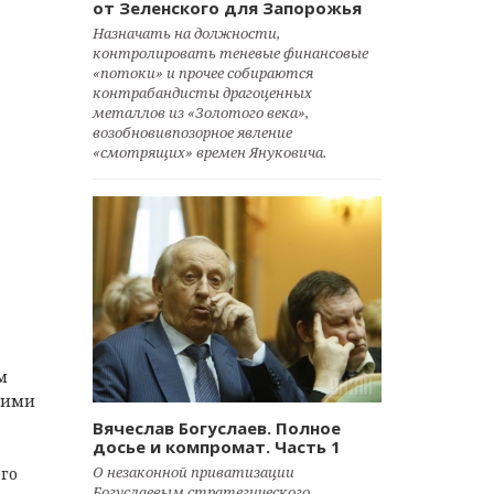
от Зеленского для Запорожья
Назначать на должности,
контролировать теневые финансовые
«потоки» и прочее собираются
контрабандисты драгоценных
металлов из «Золотого века»,
возобновивпозорное явление
«смотрящих» времен Януковича.
м
оими
Вячеслав Богуслаев. Полное
досье и компромат. Часть 1
О незаконной приватизации
го
Богуслаевым стратегического