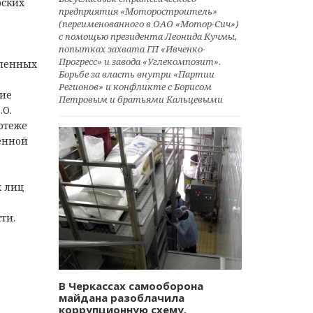
рских
предприятия «Моторостроитель»
(переименованного в ОАО «Мотор-Сич»)
с помощью президента Леонида Кучмы,
попытках захвата ГП «Ивченко-
Прогресс» и завода «Углекомпозит».
вленных
Борьбе за власть внутри «Партии
Регионов» и конфликте с Борисом
ние
Петровым и братьями Кальцевыми
.О.
отеже
венной
х лиц
ти.
В Черкассах самооборона
майдана разоблачила
коррупционную схему.