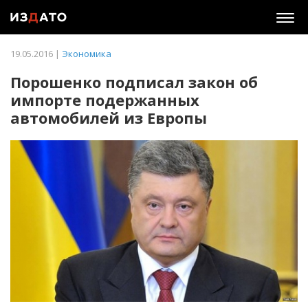
Togg
navig
19.05.2016 |
Экономика
Порошенко подписал закон об
импорте подержанных
автомобилей из Европы