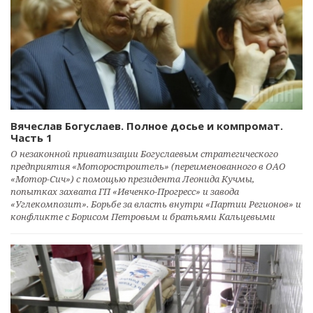
Вячеслав Богуслаев. Полное досье и компромат.
Часть 1
О незаконной приватизации Богуслаевым стратегического
предприятия «Моторостроитель» (переименованного в ОАО
«Мотор-Сич») с помощью президента Леонида Кучмы,
попытках захвата ГП «Ивченко-Прогресс» и завода
«Углекомпозит». Борьбе за власть внутри «Партии Регионов» и
конфликте с Борисом Петровым и братьями Кальцевыми