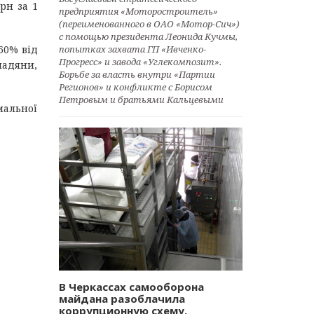
рн за 1
предприятия «Моторостроитель»
(переименованного в ОАО «Мотор-Сич»)
с помощью президента Леонида Кучмы,
попытках захвата ГП «Ивченко-
60% від
Прогресс» и завода «Углекомпозит».
мадяни,
Борьбе за власть внутри «Партии
Регионов» и конфликте с Борисом
Петровым и братьями Кальцевыми
мальної
В Черкассах самооборона
майдана разоблачила
коррупционную схему.