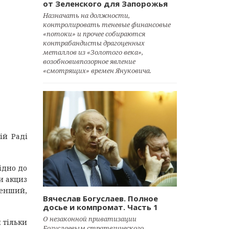
от Зеленского для Запорожья
Назначать на должности,
контролировать теневые финансовые
«потоки» и прочее собираются
контрабандисты драгоценных
металлов из «Золотого века»,
возобновивпозорное явление
«смотрящих» времен Януковича.
ій Раді
ідно до
и акциз
 менший,
Вячеслав Богуслаев. Полное
досье и компромат. Часть 1
О незаконной приватизации
 тільки
Богуслаевым стратегического