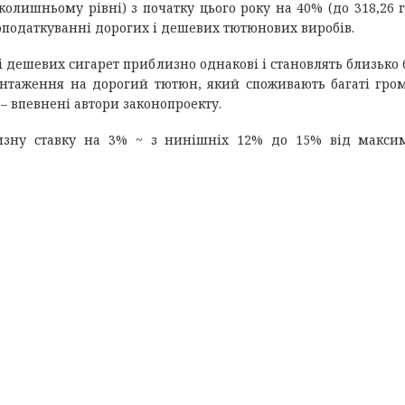
олишньому рівні) з початку цього року на 40% (до 318,26 г
 оподаткуванні дорогих і дешевих тютюнових виробів.
і дешевих сигарет приблизно однакові і становлять близько 
вантаження на дорогий тютюн, який споживають багаті гро
– впевнені автори законопроекту.
изну ставку на 3% ~ з нинішніх 12% до 15% від макси