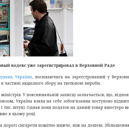
овый кодекс уже зарегистрировал в Верховной Раде
дувань України
, посилаючись на зареєстрований у Верховн
 в частині акцизного збору на тютюнові вироби.
іністрів. У пояснювальній записці зазначається, що, відпов
юзом, Україна взяла на себе зобов’язання поступово піднят
а 1 тис. штук). Однак поки податок на даний товар вшестеро
вже в цьому році.
на дорогі сигарети помітно нижче, ніж на дешеві. Збільшення