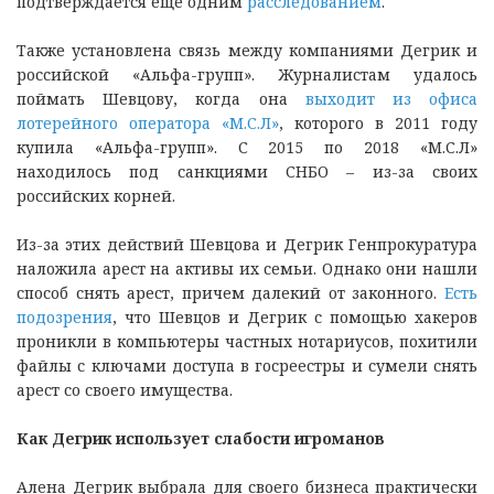
подтверждается еще одним
расследованием
.
Также установлена связь между компаниями Дегрик и
российской «Альфа-групп». Журналистам удалось
поймать Шевцову, когда она
выходит из офиса
лотерейного оператора «М.С.Л»
, которого в 2011 году
купила «Альфа-групп». С 2015 по 2018 «М.С.Л»
находилось под санкциями СНБО – из-за своих
российских корней.
Из-за этих действий Шевцова и Дегрик Генпрокуратура
наложила арест на активы их семьи. Однако они нашли
способ снять арест, причем далекий от законного.
Есть
подозрения
, что Шевцов и Дегрик с помощью хакеров
проникли в компьютеры частных нотариусов, похитили
файлы с ключами доступа в госреестры и сумели снять
арест со своего имущества.
Как Дегрик использует слабости игроманов
Алена Дегрик выбрала для своего бизнеса практически