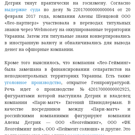
Дегрик тянут практически на госизмену. Согласно
выдержке суда
по делу №22017000000000064 от 20
февраля 2017 года, компания Алены Шевцовой ООО
«Лео-партнерз» участвовала в переводах титульных
знаков через Webmoney на оккупированные территории
Украины. Затем эти титульные знаки конвертировались
в иностранную валюту и обналичивались для вывода
денег на офшорные компании.
Кроме того выяснилось, что компания «Лео-Гейминг»
была замешана в финансировании сепаратистов на
неподконтрольных территориях Украины. Есть также
уголовное производство
, открытое Генпрокуратурой.
Речь идет о производстве №42017000000002925,
фигурантами которой выступила Дегрик и владелец
компании «Пари-матч» Евгений Швиндлерман. В
качестве посредников между «Пари-матч» и
российскими компаниями фигурируют компании
Алены Дегрик — ООО «Леогейминг», ООО «ФК
Леогейминг пей», ООО «Пеймент солюшн» и другие. Это