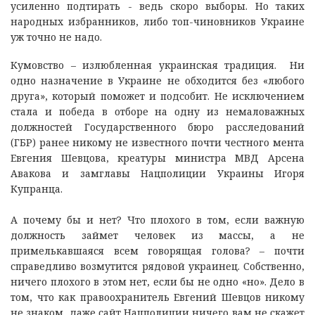
усиленно подтирать - ведь скоро выборы. Но таких
народных избранников, либо топ-чиновников Украине
уж точно не надо.
Кумовство – излюбленная украинская традиция. Ни
одно назначение в Украине не обходится без «любого
друга», который поможет и подсобит. Не исключением
стала и победа в отборе на одну из немаловажных
должностей Государственного бюро расследований
(ГБР) ранее никому не известного почти честного мента
Евгения Шевцова, креатуры министра МВД Арсена
Авакова и замглавы Нацполиции Украины Игоря
Купранца.
А почему бы и нет? Что плохого в том, если важную
должность займет человек из массы, а не
примелькавшаяся всем говорящая голова? – почти
справедливо возмутится рядовой украинец. Собственно,
ничего плохого в этом нет, если бы не одно «но». Дело в
том, что как правоохранитель Евгений Шевцов никому
не знаком, даже сайт Нацполиции ничего вам не скажет