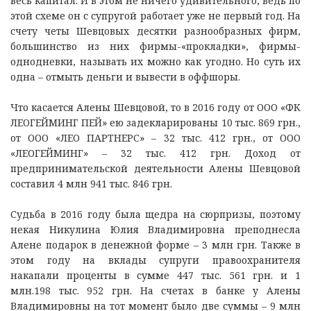
весь капитал. И в этом не ничего удивительного, ведь по
этой схеме он с супругой работает уже не первый год. На
счету четы Шевцовых десятки разнообразных фирм,
большинство из них фирмы-«прокладки», фирмы-
однодневки, называть их можно как угодно. Но суть их
одна – отмыть деньги и вывести в оффшоры.
Что касается Алены Шевцовой, то в 2016 году от ООО «ФК
ЛЕОГЕЙМИНГ ПЕЙ» ею задекларированы 10 тыс. 869 грн.,
от ООО «ЛЕО ПАРТНЕРС» – 32 тыс. 412 грн., от ООО
«ЛЕОГЕЙМИНГ» – 32 тыс. 412 грн. Доход от
предпринимательской деятельности Алены Шевцовой
составил 4 млн 941 тыс. 846 грн.
Судьба в 2016 году была щедра на сюрпризы, поэтому
некая Никулина Юлия Владимировна преподнесла
Алене подарок в денежной форме – 3 млн грн. Также в
этом году на вклады супруги правоохранителя
накапали проценты в сумме 447 тыс. 561 грн. и 1
млн.198 тыс. 952 грн. На счетах в банке у Алены
Владимировны на тот момент было две суммы – 9 млн