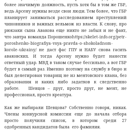
более значимую должность, пусть хотя бы в том же ГБР,
ведь Арсену нужны везде свои люди. Тем более, что ГБР
планирует заниматься расследованием преступлений
чиновников и важных вельмож из власти. К слову, про
рюкзаки сына Авакова еще никто не забыл и не факт,
что завтра команда Порошенкоhttps://skelet-info.org/petr-
poroshenko-biografiya-vsya-pravda-o-shokoladnom-
korole-ukrainy/ не даст фас ГПУ и НАБУ снова гасить
аваковских. И тогда Арсену нужно будет нанести
ответный удар. МВД в таком случае бессильно, а вот ГБР
будет в самый раз. Именно поэтому на службу в бюро и
был делегирован товарищ не из ментовского клана, без
образования и каких либо задатков к следственно
работе. Шевцов – друг, просто друг, не мент, не
профессионал, просто креатура.
Как же выбирали Шевцова? Собственно говоря, никак.
Члены конкурсной комиссии еще до начала отбора
просто получили список, в котором среди 27
одобренных кандидатов была его фамилия.