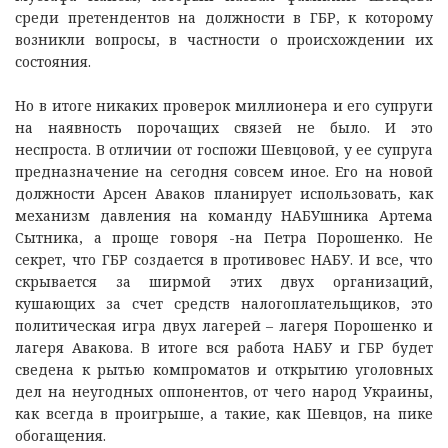
среди претендентов на должности в ГБР, к которому
возникли вопросы, в частности о происхождении их
состояния.
Но в итоге никаких проверок миллионера и его супруги
на наявность порочащих связей не было. И это
неспроста. В отличии от госпожи Шевцовой, у ее супруга
предназначение на сегодня совсем иное. Его на новой
должности Арсен Аваков планирует использовать, как
механизм давления на команду НАБУшника Артема
Сытника, а проще говоря -на Петра Порошенко. Не
секрет, что ГБР создается в противовес НАБУ. И все, что
скрывается за ширмой этих двух организаций,
кушающих за счет средств налогоплательщиков, это
политическая игра двух лагерей – лагеря Порошенко и
лагеря Авакова. В итоге вся работа НАБУ и ГБР будет
сведена к рытью компроматов и открытию уголовных
дел на неугодных оппонентов, от чего народ Украины,
как всегда в проигрыше, а такие, как Шевцов, на пике
обогащения.