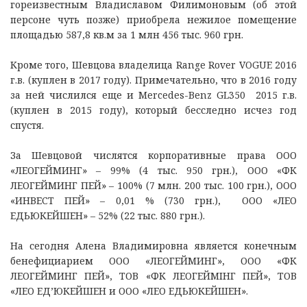
гореизвестным Владиславом Филимоновым (об этой
персоне чуть позже) приобрела нежилое помещение
площадью 587,8 кв.м за 1 млн 456 тыс. 960 грн.
Кроме того, Шевцова владелица Range Rover VOGUE 2016
г.в. (куплен в 2017 году). Примечательно, что в 2016 году
за ней числился еще и Mercedes-Benz GL350 2015 г.в.
(куплен в 2015 году), который бесследно исчез год
спустя.
За Шевцовой числятся корпоративные права ООО
«ЛЕОГЕЙМИНГ» – 99% (4 тыс. 950 грн.), ООО «ФК
ЛЕОГЕЙМИНГ ПЕЙ» – 100% (7 млн. 200 тыс. 100 грн.), ООО
«ИНВЕСТ ПЕЙ» – 0,01 % (730 грн.), ООО «ЛЕО
ЕДЬЮКЕЙШЕН» – 52% (22 тыс. 880 грн.).
На сегодня Алена Владимировна является конечным
бенефициарием ООО «ЛЕОГЕЙМИНГ», ООО «ФК
ЛЕОГЕЙМИНГ ПЕЙ», ТОВ «ФК ЛЕОГЕЙМІНГ ПЕЙ», ТОВ
«ЛЕО ЕД’ЮКЕЙШЕН и ООО «ЛЕО ЕДЬЮКЕЙШЕН».