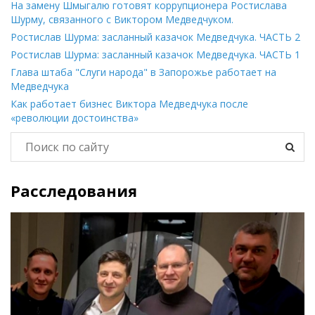
На замену Шмыгалю готовят коррупционера Ростислава
Шурму, связанного с Виктором Медведчуком.
Ростислав Шурма: засланный казачок Медведчука. ЧАСТЬ 2
Ростислав Шурма: засланный казачок Медведчука. ЧАСТЬ 1
Глава штаба "Слуги народа" в Запорожье работает на
Медведчука
Как работает бизнес Виктора Медведчука после
«революции достоинства»
Расследования