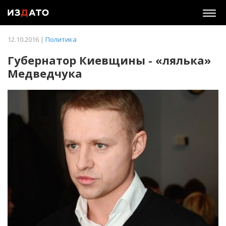
Togg
navig
12.10.2016 |
Политика
Губернатор Киевщины - «лялька»
Медведчука