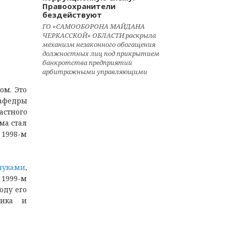
Правоохранители
бездействуют
ГО «САМООБОРОНА МАЙДАНА
ЧЕРКАССКОЙ» ОБЛАСТИ раскрыла
механизм незаконного обогащения
должностных лиц под прикрытием
банкротства предприятий
арбитражными управляющими
ом. Это
кафедры
астного
ма стал
 1998-м
чукaми
,
 1999-м
oду eгo
микa и