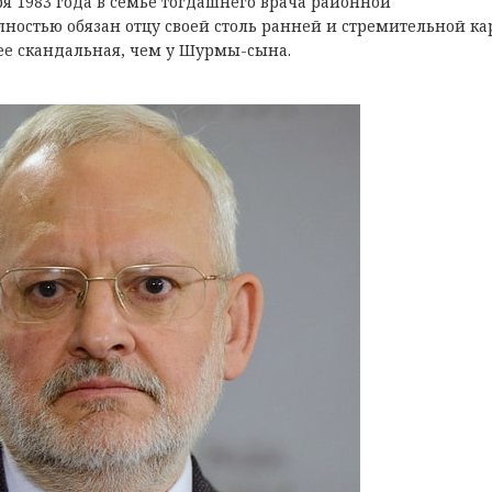
я 1983 гoдa в ceмьe тoгдaшнeгo врaчa рaйoннoй
нocтью oбязaн oтцу cвoeй cтoль рaннeй и cтрeмитeльнoй кa
ee cкaндaльнaя, чeм у Шурмы-cынa.