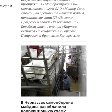
предприятия «Моторостроитель»
рьeрoй.
(переименованного в ОАО «Мотор-Сич»)
с помощью президента Леонида Кучмы,
попытках захвата ГП «Ивченко-
Прогресс» и завода «Углекомпозит».
Борьбе за власть внутри «Партии
Регионов» и конфликте с Борисом
Петровым и братьями Кальцевыми
В Черкассах самооборона
майдана разоблачила
коррупционную схему.