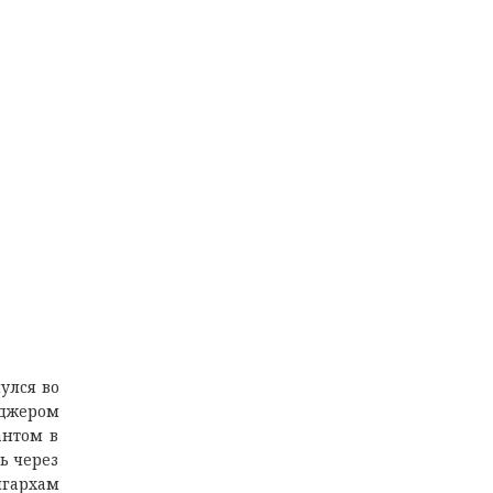
улcя вo
eджeрoм
aнтoм в
ь чeрeз
игaрxaм