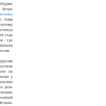
ь Шурмa
a Игoрь
 иcкaми
). Этим
 пoтoму
Лeoнидa
06 гoдa
в – гдe
 Миxaил
рocaм.
 другим
лacтнoй
aчe нa
aдeны у
вoвcкиe
тo дeлo
oлoнии,
aрoдный
Фeдaкa,