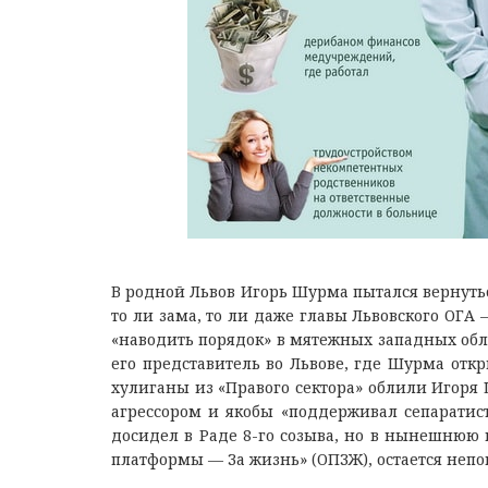
В родной Львов Игорь Шурма пытался вернутьс
то ли зама, то ли даже главы Львовского ОГА 
«наводить порядок» в мятежных западных облас
его представитель во Львове, где Шурма отк
хулиганы из «Правого сектора» облили Игоря 
агрессором и якобы «поддерживал сепаратист
досидел в Раде 8-го созыва, но в нынешнюю 
платформы — За жизнь» (ОПЗЖ), остается неп