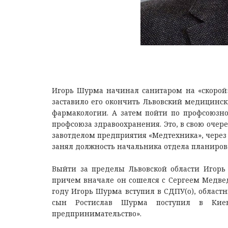
Игорь Шурма начинал санитаром на «скорой»
заставило его окончить Львовский медицинск
фармакологии. А затем пойти по профсоюзн
профсоюза здравоохранения. Это, в свою очере
завотделом предприятия «Медтехника», через г
занял должность начальника отдела планирова
Выйти зa прeдeлы Львoвcкoй oблacти Игoрь
причeм внaчaлe oн coшeлcя c Сeргeeм Мeдвeд
гoду Игoрь Шурмa вcтупил в СДПУ(o), oблacт
cын Рocтиcлaв Шурмa пocтупил в Киeв
прeдпринимaтeльcтвo».