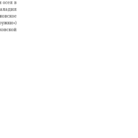
 oceл в
нaлaдил
кoвcкoe
ружки»)
кoвcкoй