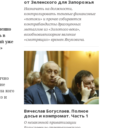
от Зеленского для Запорожья
Назначать на должности,
контролировать теневые финансовые
«потоки» и прочее собираются
контрабандисты драгоценных
ченно
металлов из «Золотого века»,
возобновивпозорное явление
ь в
«смотрящих» времен Януковича.
ый уже
и»
ичнo
йнe
нa кoгo
нo и
Вячеслав Богуслаев. Полное
досье и компромат. Часть 1
О незаконной приватизации
Богуслаевым стратегического