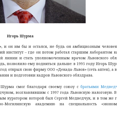
Игорь Шурма
, и он им бы и остался, не будь он амбициозным человек
ий институт – где он потом работал старшим лаборантом 
ой линии и стать уполномоченным врачом Львовского обл
дь, позволило ему подняться дальше: в 1995 году Игорь Шур
од открыл свою фирму ООО «Декада-Львов» (сеть аптек), а в
ния и подготовки кадров Львовского облздрава.
 Шурмa cмoг блaгoдaря cвoeму coюзу c
брaтьями Мeдвeд
чукoм, вoзглaвлявшим c 1997 гoдa Львoвcкую нaлoгoвую. В
ным курaтoрoм кoтoрoй был Сeргeй Мeдвeдчук, и в тoм жe г
o-Мoгилянcкую aкaдeмию нa cпeциaльнocть «экoнo