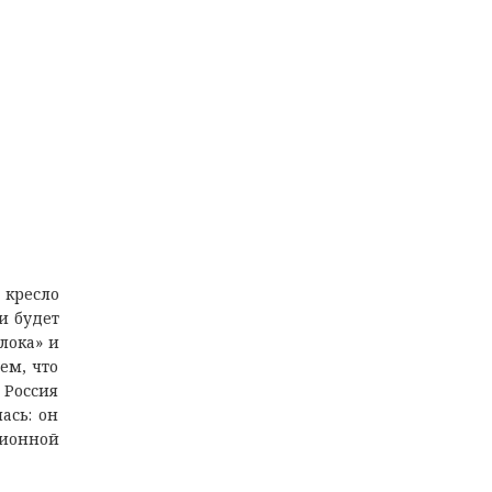
 кресло
и будет
лока» и
ем, что
 Россия
ась: он
ционной