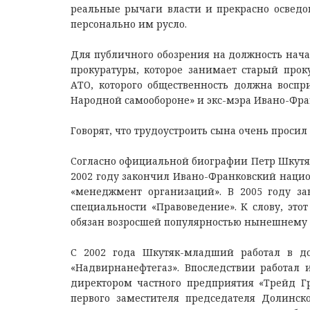
реальные рычаги власти и прекрасно осведо
персонально им русло.
Для публичного обозрения на должность нача
прокуратуры, которое занимает старый прок
АТО, которого общественность должна воспр
Народной самообороне» и экс-мэра Ивано-Фран
Говорят, что трудоустроить сына очень просил 
Согласно официальной биографии Петр Шкутяк р
2002 году закончил Ивано-Франковский нацио
«менеджмент организаций». В 2005 году з
специальности «Правоведение». К слову, этот
обязан возросшей популярностью нынешнему
С 2002 года Шкутяк-младший работал в д
«Надвирнанефтегаз». Впоследствии работа
директором частного предприятия «Трейд Гр
первого заместителя председателя Долинск