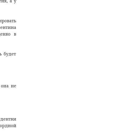
нк, а у
ировать
лентина
ценко в
ь будет
 она не
удентки
кордной