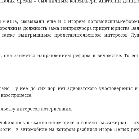
 Виталия Яремы – был личным консильери Анатолий Даниле
о ГУБОПа, связывали еще и с Игорем Коломойским.Реформ
 корочкиНа должность зама генпрокурора придет юристка Ва
а также выигрышным представительством интересов Лу
 она займется направлением реформ в ведомстве. То ест
нс – у нее до сих пор нет адвокатского удостоверения и
вном процессе.
тельству интересов потерпевших.
 добившись в скандальном деле о гибели пассажирки – ст
Коли в автомобиле на котором разбился Игорь Пелых ре