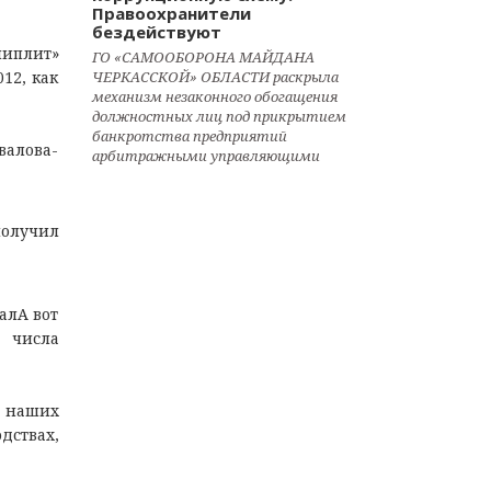
Правоохранители
бездействуют
ниплит»
ГО «САМООБОРОНА МАЙДАНА
12, как
ЧЕРКАССКОЙ» ОБЛАСТИ раскрыла
механизм незаконного обогащения
должностных лиц под прикрытием
банкротства предприятий
алова-
арбитражными управляющими
получил
алА вот
 числа
 наших
дствах,