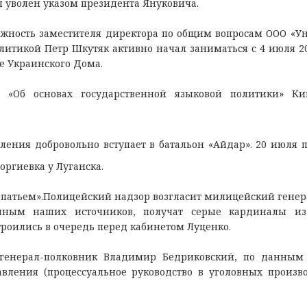
ыл уволен указом президента Януковича.
лжность заместителя директора по общим вопросам ООО «У
олитикой Петр Шкутяк активно начал заниматься с 4 июля 20
е Украинского Дома.
 «Об основах государственной языковой политики» Кив
ения добровольно вступает в батальон «Айдар». 20 июля 
оргиевка у Луганска.
патьем».Полицейский надзор возгласит милицейский генер
анным наших источников, получат серые кардиналы из
троились в очередь перед кабинетом Луценко.
генерал-полковник Владимир Бедриковский, по данным
вления (процессуальное руководство в уголовных произво