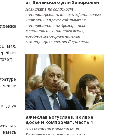
от Зеленского для Запорожья
Назначать на должности,
контролировать теневые финансовые
«потоки» и прочее собираются
контрабандисты драгоценных
упление
металлов из «Золотого века»,
возобновивпозорное явление
«смотрящих» времен Януковича.
31 мая,
еребьет
повод –
уратуре
лючевые
 в двух
Вячеслав Богуслаев. Полное
досье и компромат. Часть 1
ить так
О незаконной приватизации
т иметь
Богуслаевым стратегического