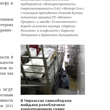
 шефу и
предприятия «Моторостроитель»
(переименованного в ОАО «Мотор-Сич»)
с помощью президента Леонида Кучмы,
попытках захвата ГП «Ивченко-
отников
Прогресс» и завода «Углекомпозит».
етерана
Борьбе за власть внутри «Партии
краине-
Регионов» и конфликте с Борисом
Петровым и братьями Кальцевыми
асти. В
льности
алом по
так как
в НГДУ
ансовым
лжность
В Черкассах самооборона
майдана разоблачила
ря 2011
коррупционную схему.