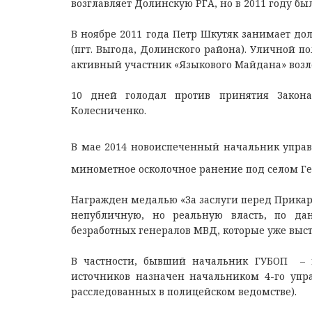
возглавляет Долинскую РГА, но в 2011 году б
В ноябре 2011 года Петр Шкутяк занимает до
(пгт. Выгода, Долинского района). Уличной п
активный участник «Языкового Майдана» возл
10 дней голодал против принятия Закона
Колесниченко.
В мае 2014 новоиспеченный начальник управл
минометное осколочное ранение под селом Ге
Награжден медалью «За заслуги перед Прикар
непубличную, но реальную власть, по д
безработных генералов МВД, которые уже выс
В частности, бывший начальник ГУБОП – 
источников назначен начальником 4-го упра
расследованных в полицейском ведомстве).