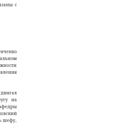
язаны с
евченко
нальном
лжности
авления
ыдвигал
угу на
кафедры
ковский
ь шефу,