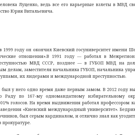
еловека Луценко, ведь все его карьерные взлеты в МВД св
ство Юрия Витальевича.
 1999 году он окончил Киевский госуниверситет имени Ш
ческие отношения».В 1991 году — работал в Межрегио
реступностью МВД СССР, позднее — в ГУБОП МВД на до
ым делам, заместителя начальника ГУБОП, начальника упр
руппами, их лидерами и международной преступностью.
был у него одно время даже первым замом. В 2012 году в
ю Раду по 167-му одномандатному избирательному окр
,01% голосов. На время выдвижения работал профессором 
 заведения «Киевский международный университет». Бедри
чников, был серым кардиналом, и отлично знал как угодит
в прокуратуре.