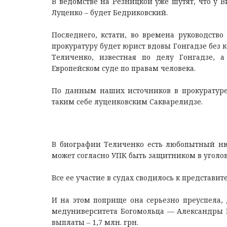
В ведомстве на Резницкой уже шутят, что у
Луценко – будет Бедриковский.
Последнего, кстати, во времена руководств
прокуратуру будет юрист вдовы Гонгадзе без
Теличенко, известная по делу Гонгадзе, 
Европейском суде по правам человека.
По данным наших источников в прокуратуре,
таким себе луценковским Сакварелидзе.
В биографии Теличенко есть любопытный нюа
может согласно УПК быть защитником в уголо
Все ее участие в судах сводилось к представи
И на этом поприще она серьезно преуспела,
медуниверситета Богомольца — Александры 
выплаты – 1,7 млн. грн.