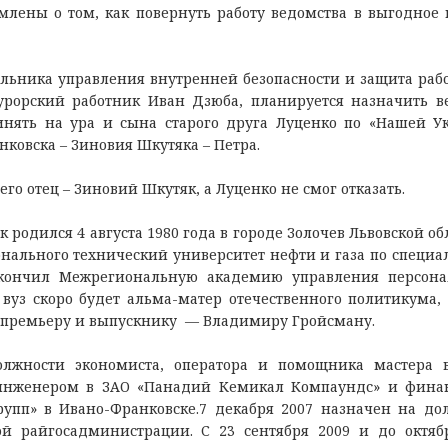
млены о том, как повернуть работу ведомства в выгодное
льника управления внутренней безопасности и защита раб
урорский работник Иван Дзюба, планируется назначить в
инять на ура и сына старого друга Луценко по «Нашей У
ковска – Зиновия Шкутяка – Петра.
его отец – Зиновий Шкутяк, а Луценко не смог отказать.
одился 4 августа 1980 года в городе Золочев Львовской обл
нального технический университет нефти и газа по специа
акончил Межрегиональную академию управления персон
 вуз скоро будет альма-матер отечественного политикума, 
 премьеру и выпускнику — Владимиру Гройсману.
олжности экономиста, оператора и помощника мастера 
л инженером в ЗАО «Панадий Кемикал Компаундс» и фин
упп» в Ивано-Франковске.7 декабря 2007 назначен на до
ой райгосадминистрации. С 23 сентября 2009 и до октяб