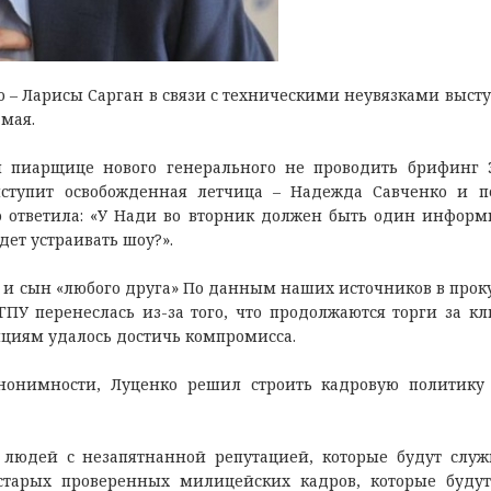
о – Ларисы Сарган в связи с техническими неувязками выст
 мая.
и пиарщице нового генерального не проводить брифинг 
ступит освобожденная летчица – Надежда Савченко и п
 ответила: «У Нади во вторник должен быть один информ
удет устраивать шоу?».
и сын «любого друга» По данным наших источников в прок
ПУ перенеслась из-за того, что продолжаются торги за к
зициям удалось достичь компромисса.
нонимности, Луценко решил строить кадровую политику
 людей с незапятнанной репутацией, которые будут служ
старых проверенных милицейских кадров, которые буду