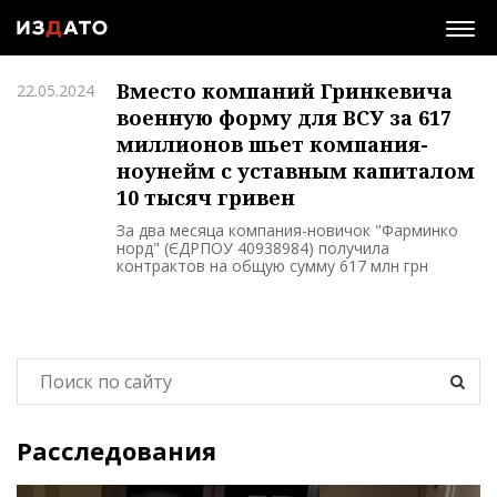
Togg
navig
Вместо компаний Гринкевича
22.05.2024
военную форму для ВСУ за 617
миллионов шьет компания-
ноунейм с уставным капиталом
10 тысяч гривен
За два месяца компания-новичок "Фарминко
норд" (ЄДРПОУ 40938984) получила
контрактов на общую сумму 617 млн грн
Расследования