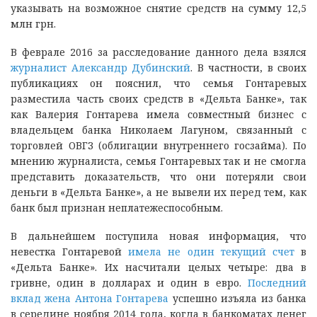
указывать на возможное снятие средств на сумму 12,5
млн грн.
В феврале 2016 за расследование данного дела взялся
журналист Александр Дубинский
. В частности, в своих
публикациях он пояснил, что семья Гонтаревых
разместила часть своих средств в «Дельта Банке», так
как Валерия Гонтарева имела совместный бизнес с
владельцем банка Николаем Лагуном, связанный с
торговлей ОВГЗ (облигации внутреннего госзайма). По
мнению журналиста, семья Гонтаревых так и не смогла
представить доказательств, что они потеряли свои
деньги в «Дельта Банке», а не вывели их перед тем, как
банк был признан неплатежеспособным.
В дальнейшем поступила новая информация, что
невестка Гонтаревой
имела не один текущий счет
в
«Дельта Банке». Их насчитали целых четыре: два в
гривне, один в долларах и один в евро.
Последний
вклад жена Антона Гонтарева
успешно изъяла из банка
в середине ноября 2014 года, когда в банкоматах денег