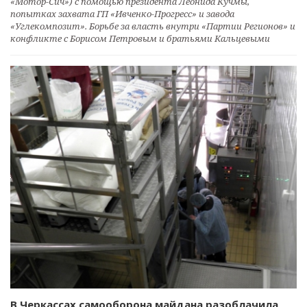
«Мотор-Сич») с помощью президента Леонида Кучмы,
попытках захвата ГП «Ивченко-Прогресс» и завода
«Углекомпозит». Борьбе за власть внутри «Партии Регионов» и
конфликте с Борисом Петровым и братьями Кальцевыми
В Черкассах самооборона майдана разоблачила