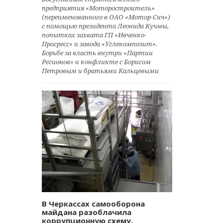
предприятия «Моторостроитель»
(переименованного в ОАО «Мотор-Сич»)
с помощью президента Леонида Кучмы,
попытках захвата ГП «Ивченко-
Прогресс» и завода «Углекомпозит».
Борьбе за власть внутри «Партии
Регионов» и конфликте с Борисом
Петровым и братьями Кальцевыми
В Черкассах самооборона
майдана разоблачила
коррупционную схему.