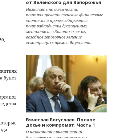
от Зеленского для Запорожья
Назначать на должности,
контролировать теневые финансовые
«потоки» и прочее собираются
контрабандисты драгоценных
металлов из «Золотого века»,
возобновивпозорное явление
0,
«смотрящих» времен Януковича.
ежитиях
а будет
органов
редства
Вячеслав Богуслаев. Полное
которые
досье и компромат. Часть 1
ода.
О незаконной приватизации
Богуслаевым стратегического