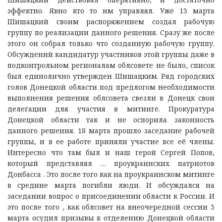
эффектно. Явно кто то им управлял. Уже 13 марта
Шишацкий своим распоряжением создал рабочую
группу по реализации данного решения. Сразу же после
этого он собрал только что созданную рабочую группу.
Обсуждений кандидатур участников этой группы даже в
подконтрольном регионалам облсовете не было, список
был единолично утвержден Шишацким. Ряд городских
голов Донецкой области под предлогом необходимости
выполнения решения облсовета свезли в Донецк свои
делегации для участия в митинге. Прокуратура
Донецкой области так и не оспорила законность
данного решения. 18 марта прошло заседание рабочей
группы, и в ее работе приняли участие все её члены.
Интересно что там был и наш герой Сергей Попов,
который представлял … проукраинских патриотов
Донбасса . Это после того как на проукраинском митинге
в средине марта погибли люди. И обсуждался на
заседании вопрос о присоединении области к России. И
это после того , как облсовет на внеочередной сессии 3
марта осудил призывы к отделению Донецкой области