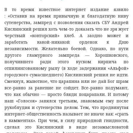
В то время известное интернет издание язвило
: «Оставив на время привычную и благодатную ниву
сутенерства, зампред с позволения сказать СБУ Андрей
Кислинский решил хоть чем-то доказать что не зря жует
черствый «конторский» хлеб. А заодно может и
заработать какой-никакой орденок к Дню
независимости. Желательно боевой. Однако, по пути
другого гламурного зампреда — Хорошковского,
получившего ради этого куском кирпича по
отпилингованному рылу (в ходе задержания «Альфой»
городского сумасшедшего) Кислинский решил не идти.
Смекнул, жывотное, что царапина или не дай Бог шрам
все-равно за ранение не сойдет. Все-равно подумают,
что как обычно — просто бляди поцарапали. И потому
наш «Голосок» занялся третьим, знакомым ему после
рукоблудия и сутенерства делом. Тем, что продвинутая
интернет-общественность называет не иначе как: «срать
в камментах». При чем, в силу природной гнидности,
сделал это Кислинский в виде незамысловатой