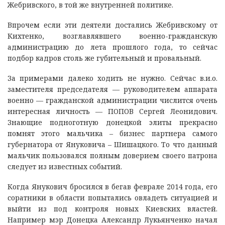
Жебривского, в той же внутренней политике.
Впрочем если эти деятели достались Жебривскому от
Кихтенко, возглавлявшего военно-гражданскую
администрацию до лета прошлого года, то сейчас
подбор кадров столь же губительный и провальный.
За примерами далеко ходить не нужно. Сейчас в.и.о.
заместителя председателя — руководителем аппарата
военно — гражданской администрации числится очень
интересная личность — ПОПОВ Сергей Леонидович.
Знающие подноготную донецкой элиты прекрасно
помнят этого мальчика – бизнес партнера самого
губернатора от Януковича – Шишацкого. То что данный
мальчик пользовался полным доверием своего патрона
следует из известных событий.
Когда Янукович бросился в бегав феврале 2014 года, его
соратники в области попытались овладеть ситуацией и
выйти из под контроля новых Киевских властей.
Например мэр Донецка Александр Лукьянченко начал