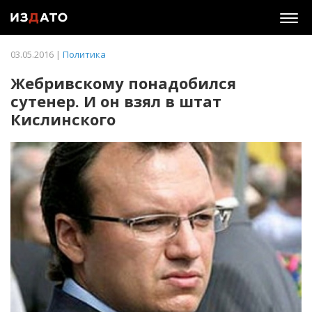
Togg
navig
03.05.2016 |
Политика
Жебривскому понадобился
сутенер. И он взял в штат
Кислинского