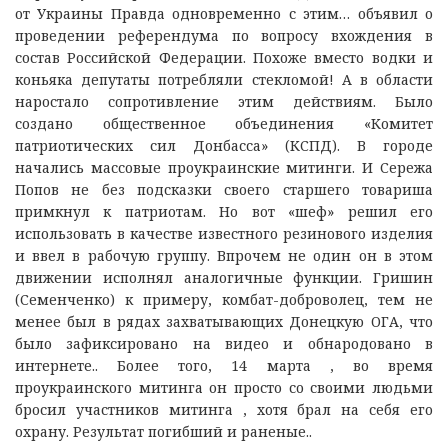
от Украины Правда одновременно с этим… объявил о
проведении референдума по вопросу вхождения в
состав Российской Федерации. Похоже вместо водки и
коньяка депутаты потребляли стекломой! А в области
наростало сопротивление этим действиям. Было
создано общественное объединения «Комитет
патриотических сил Донбасса» (КСПД). В городе
начались массовые проукраинские митинги. И Сережа
Попов не без подсказки своего старшего товариша
примкнул к патриотам. Но вот «шеф» решил его
использовать в качестве известного резинового изделия
и ввел в рабочую группу. Впрочем не один он в этом
движении исполнял аналогичные функции. Гришин
(Семенченко) к примеру, комбат-доброволец, тем не
менее был в рядах захватывающих Донецкую ОГА, что
было зафиксировано на видео и обнародовано в
интернете.. Более того, 14 марта , во время
проукраинского митинга он просто со своими людьми
бросил участников митинга , хотя брал на себя его
охрану. Результат погибший и раненые..