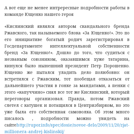
А вот еще не менее интрересные подробности работы в
команде Ющенко нашего героя
«Кислинский являлся автором скандального бренда
Ржавского, так называемого блока «За Ющенко!». Это по
его инициативе богатый родич зарегистрировал в
Госдепартаменте интеллектуальной собственности
бренд «За Ющенко!». Дошло до того, что судиться с
незваным союзником, оказавшимся хуже татарина,
кинулся было нынешний президент Петр Порошенко.
Ющенко же пытался уладить дело полюбовно: он
встретился с Ржавским, тот пообещал отказаться от
дальнейшего участия в гонке за мандатами, а пенки с
этого «капуччино» снял все тот же Кислинский, который
переговоры организовал. Правда, потом Ржавский
слетел с катушек и потащился в Центризбирком, но это
уже была его собственная самоволка. Об этом много
писалось , подробности можно увидеть на
сайте
http://rupor.info/spec/dosie/novoe-delo/2009/11/20/zjat-
millionera-andrej-kislinskij/