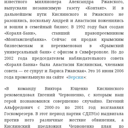
известного миллионера Александра Ржавского,
выпускали независимую газету «Контакт». И в
дальнейшем пути Кислинского и Ржавского не
разошлись, поскольку Андрей и Анастасия поженились
и вошли в семейный бизнес. В 1992 году был создан
«Коралл-Банк», ставший правопреемником
«Монтажспецбанка». Сейчас он продан крымским
бизнесменам и переименован в «Крымский
универсальный банк» с офисом в Симферополе. Но до
2002 года председателем наблюдательного совета
«Коралл-Банка» была Анастасия Кислинская, членами
совета — ее супруг и Лариса Ржавская». Это 16 июня 2006
года промелькнуло на сайте «
Версии
»:
«В команду Виктора Ющенко Кислинского
рекомендовал Евгений Червоненко, с которым наш
герой познакомился совершенно случайно. Евгений
Альфредович с 2000-го по 2001 год возглавлял
Госкомрезерв. В этот период партия СДПУ(о) выдвигала
против него различные жесткие обвинения, а
Кислинский предложил Червоненко план по