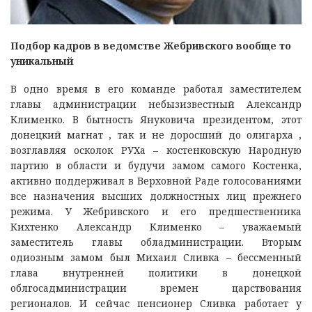
Подбор кадров в ведомстве Жебривского вообще то
уникальный
В одно время в его команде работал заместителем
главы администрации небызизвестный Александр
Клименко. В бытность Януковича президентом, этот
донецкий магнат , так и не доросший до олигарха ,
возглавляя осколок РУХа – костенковскую Народную
партию в области и будучи замом самого Костенка,
активно поддерживал в Верховной Раде голосованиями
все назначения высших должностных лиц прежнего
режима. У Жебривского и его предшественника
Кихтенко Александр Клименко – уважаемый
заместитель главы обладминистрации. Вторым
одиозным замом был Михаил Сливка – бессменный
глава внутренней политики в донецкой
облгосадминистрации времен царствования
регионалов. И сейчас пенсионер Сливка работает у