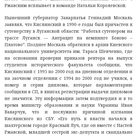
Ржавским всплывает в команде Натальи Королевской.
Нынешний губернатор Закарпатья Геннадий Москаль
заявлял, что Кислинский в 1990-е годы был причастен к
сутенерству в Луганской области: “Работал сутенером на
трассе Луганск — Антрацит на кемпинге Боково –
Платово”. Позднее Москаль обратился в архив Киевского
национального университета им. Тараса Шевченко, где
на основании проверки приказов ректора на выпуск
студентов исторического факультета сообщили, что
Кислинский с 1995 по 2000 год на дневном отделении и
на заочном отделении с 1994 по 2000 год не учился, а
номер и серия диплома, которые парламентарию
сообщили в СП, в книгах регистрации выдачи дипломов
не значится. Эту информации затем подтвердил и в то
время министр образования и науки Украины Иван
Вакарчук, что и послужило причиной изгнания
Кислинского из СБУ. «Его путь к власти начался в
шахтерском городе Красный Луч, где он вместе с Настей
Ржавской, младшей сестрой экс-депутата и скандально