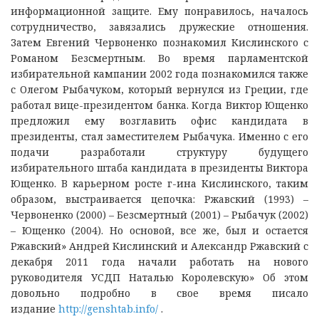
информационной защите. Ему понравилось, началось
сотрудничество, завязались дружеские отношения.
Затем Евгений Червоненко познакомил Кислинского с
Романом Безсмертным. Во время парламентской
избирательной кампании 2002 года познакомился также
с Олегом Рыбачуком, который вернулся из Греции, где
работал вице-президентом банка. Когда Виктор Ющенко
предложил ему возглавить офис кандидата в
президенты, стал заместителем Рыбачука. Именно с его
подачи разработали структуру будущего
избирательного штаба кандидата в президенты Виктора
Ющенко. В карьерном росте г-ина Кислинского, таким
образом, выстраивается цепочка: Ржавский (1993) –
Червоненко (2000) – Безсмертный (2001) – Рыбачук (2002)
– Ющенко (2004). Но основой, все же, был и остается
Ржавский» Андрей Кислинский и Александр Ржавский с
декабря 2011 года начали работать на нового
руководителя УСДП Наталью Королевскую» Об этом
довольно подробно в свое время писало
издание
http://genshtab.info/
.