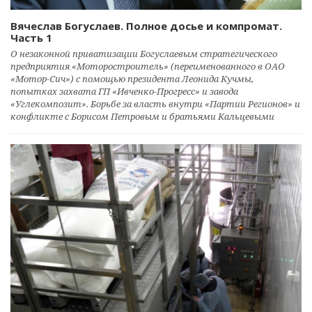
Вячеслав Богуслаев. Полное досье и компромат.
Часть 1
О незаконной приватизации Богуслаевым стратегического
предприятия «Моторостроитель» (переименованного в ОАО
«Мотор-Сич») с помощью президента Леонида Кучмы,
попытках захвата ГП «Ивченко-Прогресс» и завода
«Углекомпозит». Борьбе за власть внутри «Партии Регионов» и
конфликте с Борисом Петровым и братьями Кальцевыми