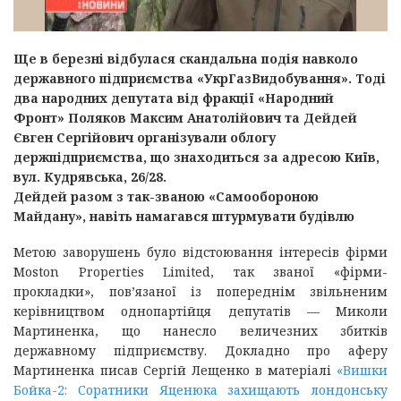
Ще в березні відбулася скандальна подія навколо
державного підприємства «УкрГазВидобування». Тоді
два народних депутата від фракції «Народний
Фронт» Поляков Максим Анатолійович та Дейдей
Євген Сергійович організували облогу
держпідприємства, що знаходиться за адресою Київ,
вул. Кудрявська, 26/28.
Дейдей разом з так-званою «Самообороною
Майдану», навіть намагався штурмувати будівлю
Метою заворушень було відстоювання інтересів фірми
Мoston Properties Limited, так званої «фірми-
прокладки», пов’язаної із попереднім звільненим
керівництвом однопартійця депутатів — Миколи
Мартиненка, що нанесло величезних збитків
державному підприємству. Докладно про аферу
Мартиненка писав Сергій Лещенко в матеріалі
«Вишки
Бойка-2: Соратники Яценюка захищають лондонську