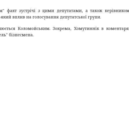
м" факт зустрічі з цими депутатами, а також керівнико
який вплив на голосування депутатської групи.
люється Коломойським. Зокрема, Хомутиннік в коментаря
ель" бізнесмена.