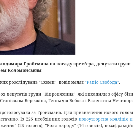
олодимира Гройсмана на посаду прем’єра, депутати групи
орем Коломойським
ьких розслідувань "Схеми", повідомляє
"Радіо Свобода"
.
ьох депутатів групи "Відродження", які виходили з офісу бі
Станіслава Березкіна, Геннадія Бобова і Валентина Нечипор
 проголосувала за Гройсмана. Для призначення нового голов
стачило. Із 226 необхідних голосів
новоутворена коаліція д
ення" (23 голосів), "Воля народу" (16 голосів), позафракційн