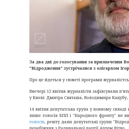
За два дні до голосування за призначення В
"Відродження" зустрічалися з олігархом Іг
Про це йдеться у сюжеті програми журналістс
Ввечері 12 квітня журналісти зафіксували п’ят
у Києві: Дмитра Святаша, Володимира Кацубу, 
14 квітня депутатська група у повному складі
лише голосів БПП і "Народного фронту" не ви
голосів
, решту дали депутатські групи "Відродж
перебіжчик з Радикальної партії Артем Вітко.