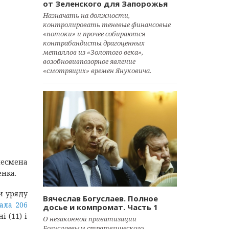
от Зеленского для Запорожья
Назначать на должности,
контролировать теневые финансовые
«потоки» и прочее собираются
контрабандисты драгоценных
металлов из «Золотого века»,
возобновивпозорное явление
«смотрящих» времен Януковича.
знесмена
енка.
и уряду
Вячеслав Богуслаев. Полное
ала 206
досье и компромат. Часть 1
і (11) і
О незаконной приватизации
Богуслаевым стратегического