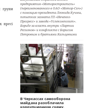
предприятия «Моторостроитель»
(переименованного в ОАО «Мотор-Сич»)
м групи
с помощью президента Леонида Кучмы,
попытках захвата ГП «Ивченко-
Прогресс» и завода «Углекомпозит».
х пресі
Борьбе за власть внутри «Партии
Регионов» и конфликте с Борисом
Петровым и братьями Кальцевыми
В Черкассах самооборона
майдана разоблачила
коррупционную схему.