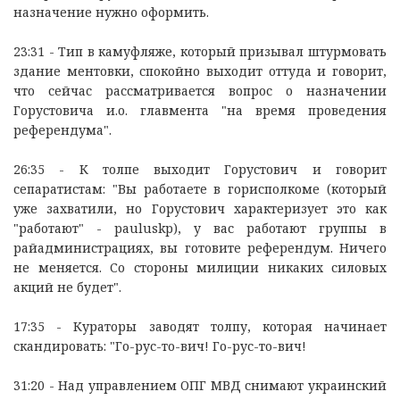
назначение нужно оформить.
23:31 - Тип в камуфляже, который призывал штурмовать
здание ментовки, спокойно выходит оттуда и говорит,
что сейчас рассматривается вопрос о назначении
Горустовича и.о. главмента "на время проведения
референдума".
26:35 - К толпе выходит Горустович и говорит
сепаратистам: "Вы работаете в горисполкоме (который
уже захватили, но Горустович характеризует это как
"работают" - pauluskp), у вас работают группы в
райадминистрациях, вы готовите референдум. Ничего
не меняется. Со стороны милиции никаких силовых
акций не будет".
17:35 - Кураторы заводят толпу, которая начинает
скандировать: "Го-рус-то-вич! Го-рус-то-вич!
31:20 - Над управлением ОПГ МВД снимают украинский