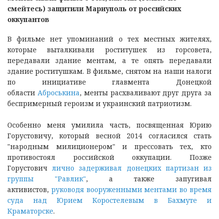
смейтесь) защитили Мариуполь от российских
оккупантов
В фильме нет упоминаний о тех местных жителях,
которые выталкивали роститушек из горсовета,
передавали здание ментам, а те опять передавали
здание роститушкам. В фильме, снятом на наши налоги
по инициативе главмента Донецкой
области
Аброськина
, менты расхваливают друг друга за
беспримерный героизм и украинский патриотизм.
Особенно меня умилила часть, посвященная Юрию
Горустовичу, который весной 2014 согласился стать
"народным милиционером" и прессовать тех, кто
противостоял российской оккупации. Позже
Горустович
лично задерживал донецких партизан из
группы "Равлик"
, а также запугивал
активистов,
руководя вооруженными ментами во время
суда над Юрием Коростелевым в Бахмуте и
Краматорске
.