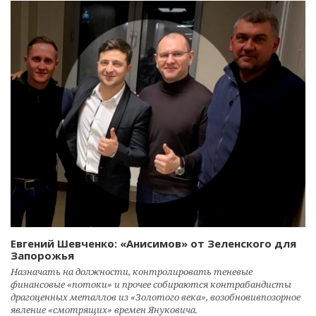
Евгений Шевченко: «Анисимов» от Зеленского для
Запорожья
Назначать на должности, контролировать теневые
финансовые «потоки» и прочее собираются контрабандисты
драгоценных металлов из «Золотого века», возобновивпозорное
явление «смотрящих» времен Януковича.