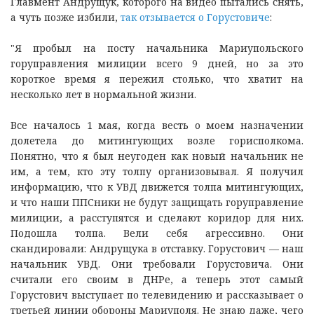
Главмент Андрущук, которого на видео пытались снять,
а чуть позже избили,
так отзывается о Горустовиче
:
"Я пробыл на посту начальника Мариупольского
горуправления милиции всего 9 дней, но за это
короткое время я пережил столько, что хватит на
несколько лет в нормальной жизни.
Все началось 1 мая, когда весть о моем назначении
долетела до митингующих возле горисполкома.
Понятно, что я был неугоден как новый начальник не
им, а тем, кто эту толпу организовывал. Я получил
информацию, что к УВД движется толпа митингующих,
и что наши ППСники не будут защищать горуправление
милиции, а расступятся и сделают коридор для них.
Подошла толпа. Вели себя агрессивно. Они
скандировали: Андрущука в отставку. Горустович — наш
начальник УВД. Они требовали Горустовича. Они
считали его своим в ДНРе, а теперь этот самый
Горустович выступает по телевидению и рассказывает о
третьей линии обороны Мариуполя. Не знаю даже, чего