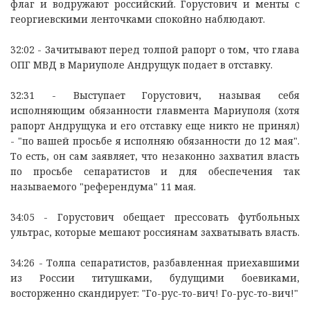
флаг и водружают российский. Горустович и менты с
георгиевскими ленточками спокойно наблюдают.
32:02 - Зачитывают перед толпой рапорт о том, что глава
ОПГ МВД в Мариуполе Андрущук подает в отставку.
32:31 - Выступает Горустович, называя себя
исполняющим обязанности главмента Мариуполя (хотя
рапорт Андрущука и его отставку еще никто не принял)
- "по вашей просьбе я исполняю обязанности до 12 мая".
То есть, он сам заявляет, что незаконно захватил власть
по просьбе сепаратистов и для обеспечения так
называемого "референдума" 11 мая.
34:05 - Горустович обещает прессовать футбольных
ультрас, которые мешают россиянам захватывать власть.
34:26 - Толпа сепаратистов, разбавленная приехавшими
из России титушками, будущими боевиками,
восторженно скандирует: "Го-рус-то-вич! Го-рус-то-вич!"