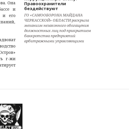
ва. Она
Правоохранители
бездействуют
бассе и
ГО «САМООБОРОНА МАЙДАНА
 и его
ЧЕРКАССКОЙ» ОБЛАСТИ раскрыла
мпаний,
механизм незаконного обогащения
должностных лиц под прикрытием
банкротства предприятий
адвокат
арбитражными управляющими
водство
Остров»
ть г-жи
атирует