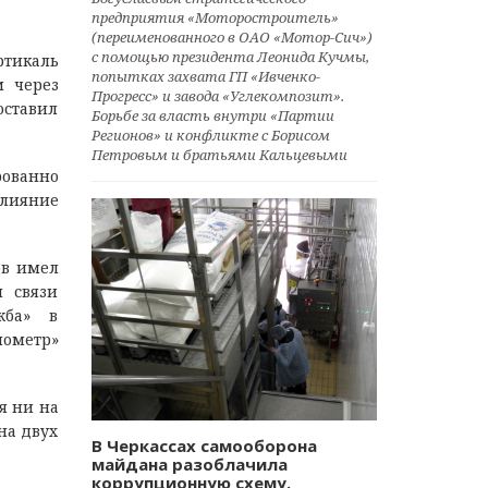
предприятия «Моторостроитель»
(переименованного в ОАО «Мотор-Сич»)
с помощью президента Леонида Кучмы,
ртикаль
попытках захвата ГП «Ивченко-
м через
Прогресс» и завода «Углекомпозит».
оставил
Борьбе за власть внутри «Партии
Регионов» и конфликте с Борисом
Петровым и братьями Кальцевыми
рованно
влияние
ов имел
й связи
жба» в
лометр»
я ни на
на двух
В Черкассах самооборона
майдана разоблачила
коррупционную схему.