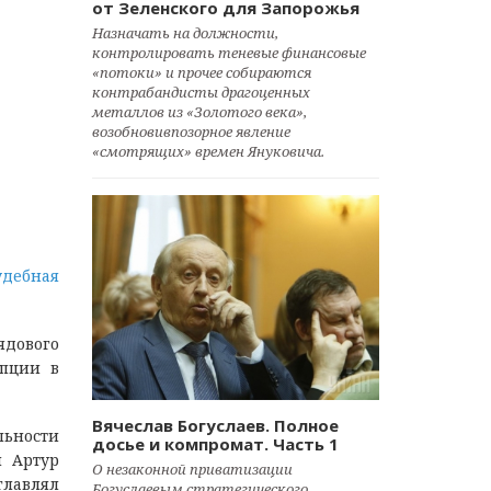
от Зеленского для Запорожья
Назначать на должности,
контролировать теневые финансовые
«потоки» и прочее собираются
контрабандисты драгоценных
металлов из «Золотого века»,
возобновивпозорное явление
«смотрящих» времен Януковича.
удебная
ядового
упции в
Вячеслав Богуслаев. Полное
льности
досье и компромат. Часть 1
и Артур
О незаконной приватизации
главлял
Богуслаевым стратегического