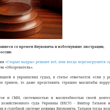
вшиеся со времен Януковича и избегнувшие люстрации,
Россию
ния
«Старые кадры» решают всё, или когда перезагрузится с
м «Обозреватель».
ией в украинских судах, в статье отмечается: если у р
он гривен, то даже представить страшно масштабы корр
ов и СМИ, системностью и масштабностью своей деяте
хозяйственного суда Украины (ВХСУ) - Виктор Татьков 
 в судебной системе режима Януковича. Татьков тогда воз