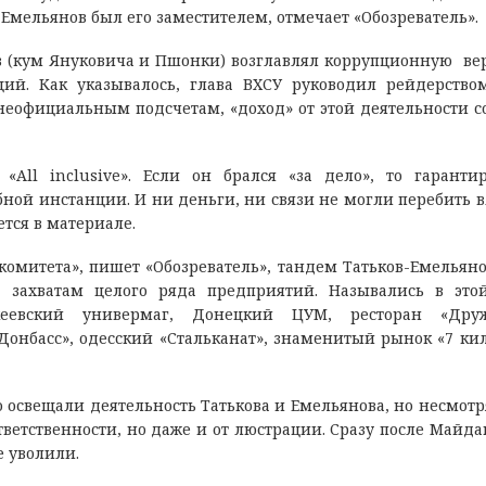
Емельянов был его заместителем, отмечает «Обозреватель».
ов (кум Януковича и Пшонки) возглавлял коррупционную ве
ий. Как указывалось, глава ВХСУ руководил рейдерство
еофициальным подсчетам, «доход» от этой деятельности с
«All inclusive». Если он брался «за дело», то гаранти
бной инстанции. И ни деньги, ни связи не могли перебить 
тся в материале.
омитета», пишет «Обозреватель», тандем Татьков-Емельян
 захватам целого ряда предприятий. Назывались в это
акеевский универмаг, Донецкий ЦУМ, ресторан «Дру
 Донбасс», одесский «Стальканат», знаменитый рынок «7 ки
освещали деятельность Татькова и Емельянова, но несмотр
тветственности, но даже и от люстрации. Сразу после Майда
е уволили.