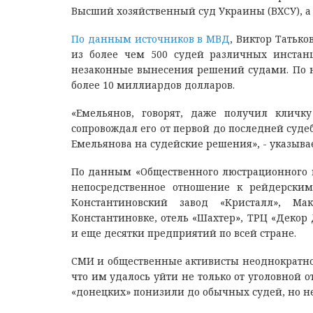
Высший хозяйственный суд Украины (ВХСУ), а 
По данным источников в МВД
, Виктор Татьк
из более чем 500 судей различных инстанц
незаконные вынесения решений судами. По н
более 10 миллиардов долларов.
«Емельянов, говорят, даже получил кличку 
сопровождал его от первой до последней суде
Емельянова на судейские решения», - указывае
По данным «Общественного люстрационного к
непосредственное отношение к рейдерским
Константиновский завод «Кристалл», М
Константиновке, отель «Шахтер», ТРЦ «Декор
и еще десятки предприятий по всей стране.
СМИ и общественные активисты неоднократно 
что им удалось уйти не только от уголовной о
«донецких» понизили до обычных судей, но н