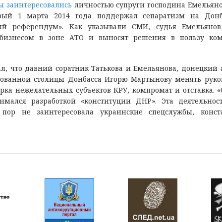
ы заинтересовались
личностью супруги господина Емельяно
орый 1 марта 2014 года поддержал сепаратизм на Дон
ый референдум». Как указывали СМИ, судья Емельянов
 бизнесом в зоне АТО и выносят решения в пользу ко
л, что давний соратник Татькова и Емельянова, донецкий 
рованной столицы Донбасса Игорю Мартынову менять руко
рка нежелательных субъектов КРУ, компромат и отставка. «
мался разработкой «конституции ДНР». Эта деятельнос
пор не заинтересовала украинские спецслужбы, конст