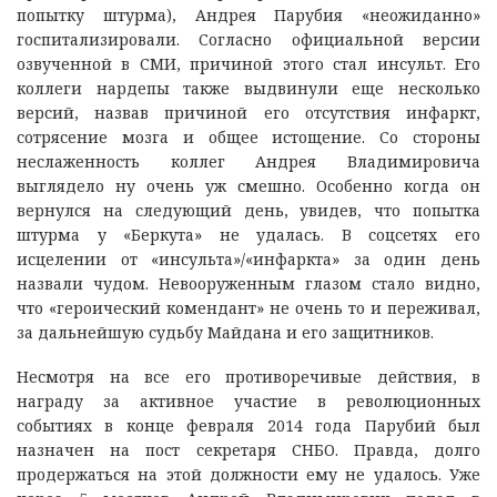
попытку штурма), Андрея Парубия «неожиданно»
госпитализировали. Согласно официальной версии
озвученной в СМИ, причиной этого стал инсульт. Его
коллеги нардепы также выдвинули еще несколько
версий, назвав причиной его отсутствия инфаркт,
сотрясение мозга и общее истощение. Со стороны
неслаженность коллег Андрея Владимировича
выглядело ну очень уж смешно. Особенно когда он
вернулся на следующий день, увидев, что попытка
штурма у «Беркута» не удалась. В соцсетях его
исцелении от «инсульта»/«инфаркта» за один день
назвали чудом. Невооруженным глазом стало видно,
что «героический комендант» не очень то и переживал,
за дальнейшую судьбу Майдана и его защитников.
Несмотря на все его противоречивые действия, в
награду за активное участие в революционных
событиях в конце февраля 2014 года Парубий был
назначен на пост секретаря СНБО. Правда, долго
продержаться на этой должности ему не удалось. Уже