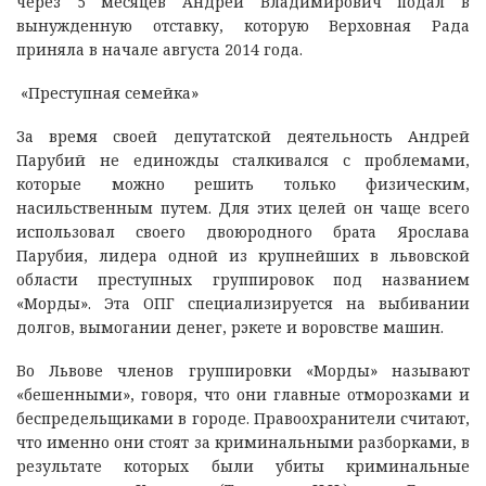
через 5 месяцев Андрей Владимирович подал в
вынужденную отставку, которую Верховная Рада
приняла в начале августа 2014 года.
«Преступная семейка»
За время своей депутатской деятельность Андрей
Парубий не единожды сталкивался с проблемами,
которые можно решить только физическим,
насильственным путем. Для этих целей он чаще всего
использовал своего двоюродного брата Ярослава
Парубия, лидера одной из крупнейших в львовской
области преступных группировок под названием
«Морды». Эта ОПГ специализируется на выбивании
долгов, вымогании денег, рэкете и воровстве машин.
Во Львове членов группировки «Морды» называют
«бешенными», говоря, что они главные отморозками и
беспредельщиками в городе. Правоохранители считают,
что именно они стоят за криминальными разборками, в
результате которых были убиты криминальные