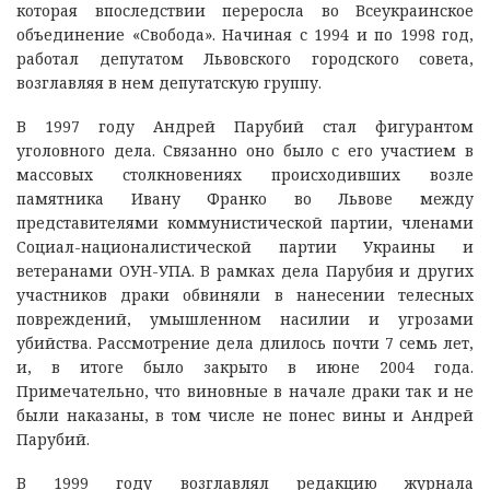
которая впоследствии переросла во Всеукраинское
объединение «Свобода». Начиная с 1994 и по 1998 год,
работал депутатом Львовского городского совета,
возглавляя в нем депутатскую группу.
В 1997 году Андрей Парубий стал фигурантом
уголовного дела. Связанно оно было с его участием в
массовых столкновениях происходивших возле
памятника Ивану Франко во Львове между
представителями коммунистической партии, членами
Социал-националистической партии Украины и
ветеранами ОУН-УПА. В рамках дела Парубия и других
участников драки обвиняли в нанесении телесных
повреждений, умышленном насилии и угрозами
убийства. Рассмотрение дела длилось почти 7 семь лет,
и, в итоге было закрыто в июне 2004 года.
Примечательно, что виновные в начале драки так и не
были наказаны, в том числе не понес вины и Андрей
Парубий.
В 1999 году возглавлял редакцию журнала