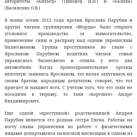
авторитеты «Китаец» (Тиновец И.И.) и «Базила»
(Василенко О.В.)
В конце осени 2013 года против Ярослава Парубия и
других членов группировки «Морды» было открыто
уголовное производство за вымогательство,
применение силы и расправу над одним украинским
бизнесменом. Группа преступников во главе с
Ярославом Парубием похитила членов семьи
украинского бизнесмена и отняла у него два
автомобиля. Когда правоохранительные органы
вплотную занялись Ярославом, тот начал запугивать их
своим братом, народным депутатом, говорят, что тот
приедет и накажет всех. С учетом того, что его таки не
посадили в тюрьму, то таки «порешал» Андре
Владимирович.
Еще одной «преступной» родственницей Андрея
Парубия является его родная сестра Елена. Работая на
посту главы управления по работе с физическими
лицами департамента налоговой инспекции в одном из