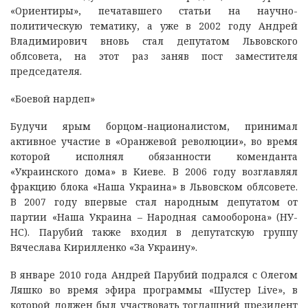
«Ориентиры», печатавшего статьи на научно-
политическую тематику, а уже в 2002 году Андрей
Владимирович вновь стал депутатом Львовского
облсовета, на этот раз заняв пост заместителя
председателя.
«Боевой нардеп»
Будучи ярым борцом-националистом, принимал
активное участие в «Оранжевой революции», во время
которой исполнял обязанности коменданта
«Украинского дома» в Киеве. В 2006 году возглавлял
фракцию блока «Наша Украина» в Львовском облсовете.
В 2007 году впервые стал народным депутатом от
партии «Наша Украина – Народная самооборона» (НУ-
НС). Парубий также входил в депутатскую группу
Вячеслава Кирилленко «За Украину».
В январе 2010 года Андрей Парубий подрался с Олегом
Ляшко во время эфира программы «Шустер Live», в
которой должен был участвовать тогдашний президент