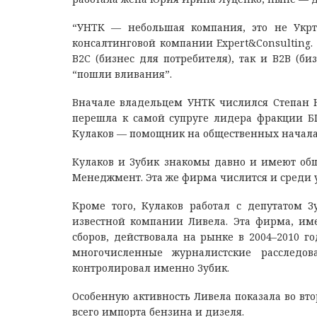
“УНТК — небольшая компания, это не Укрт
консалтинговой компании Expert&Consulting.
В2С (бизнес для потребителя), так и В2В (би
“пошли вливания”.
Вначале владельцем УНТК числился Степан Н
перешла к самой супруге лидера фракции Б
Кулаков — помощник на общественных началах
Кулаков и Зубик знакомы давно и имеют об
Менеджмент. Эта же фирма числится и среди 
Кроме того, Кулаков работал с депутатом 
известной компании Ливела. Эта фирма, име
сборов, действовала на рынке в 2004–2010 
многочисленные журналистские расследо
контролировал именно Зубик.
Особенную активность Ливела показала во вт
всего импорта бензина и дизеля.