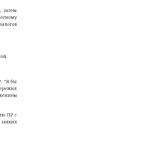
, затем
готному
налогов
ой.
. “Я бы
пережил
ажением
ию ПР с
 заявил