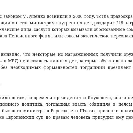
 законом у Луценко возникли в 2006 году. Тогда правоохр
люции он, став министром внутренних дел, раздарил 218 на
ажданские лица, заслуги которых вызывали обоснованные со
лава Пенсионного фонда или совсем экзотические персонаж
е выявило, что некоторые из награжденных получили ору
в МВД не оказалось личных дел, которые обязательно за
без необходимых формальностей тогдашний президент 
.
дили потом, во времена президентства Януковича, знала не
ионного политика, тогдашняя власть обвинила в целом
е бывшего министра в Евросоюзе и Штатах признали поли
ие Европейский суд по правам человека присудил ему д