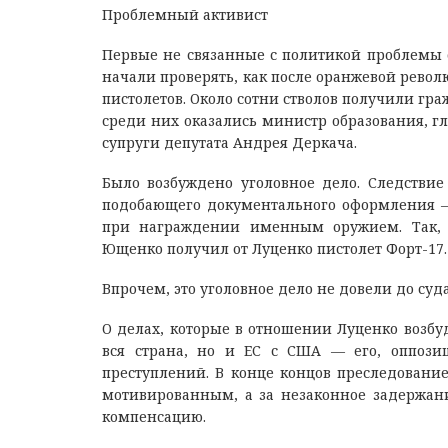
Проблемный активист
Первые не связанные с политикой проблемы с
начали проверять, как после оранжевой рево
пистолетов. Около сотни стволов получили гр
среди них оказались министр образования, г
супруги депутата Андрея Деркача.
Было возбуждено уголовное дело. Следстви
подобающего документального оформления — 
при награждении именным оружием. Так, 
Ющенко получил от Луценко пистолет Форт-17.
Впрочем, это уголовное дело не довели до суда
О делах, которые в отношении Луценко возбу
вся страна, но и ЕС с США — его, оппозиц
преступлений. В конце концов преследовани
мотивированным, а за незаконное задержан
компенсацию.