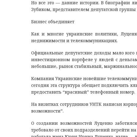
Но все это — давние истории. В биографии л
Зубиком, представителем депутатской группы
Бизнес объединяет
Как и многие украинские политики, Луценк
недвижимости и телекоммуникациях.
Официальные депутатские доходы мало кого 
инвестиционном портфеле у людей с деньгами
небольшие, рынок стабильный, маржинальност
Компания Украинские новейшие телекоммуника
сегодня эта структура обещает подключить к
предоставить “красивый” телефонный номер.
На визитках сотрудников УНТК написан корп
возможности”.
О создании возможностей Луценко заботился
требовало от своих подразделений перейти н
работала жена Юрия Ирина Луценко, ныне — д