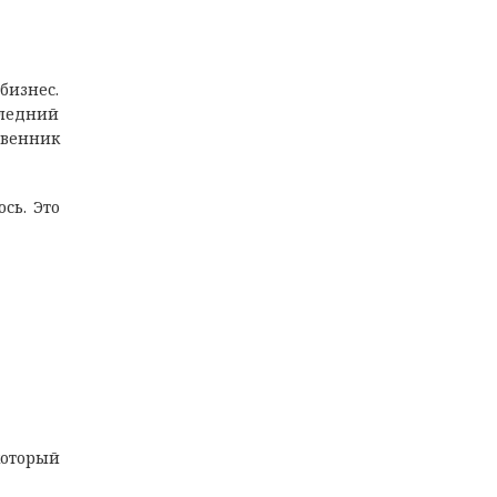
бизнес.
следний
твенник
сь. Это
который