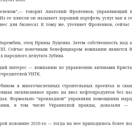
елеком”,— говорит Анатолий Фроленков, управляющий 
 Из ее плюсов он называет хороший портфель услуг как в с
знес для бизнеса). К тому же, уточняет Фроленков, сейчас
арембик, отец Ирины Луценко. Затем собственность над 
ПП. Сейчас конечным бенефициаром компании является 
 народного депутата Зубика.
щий интерес — компанию по управлению активами Криста
учредителей УНТК.
Зубиком в многочисленных строительных проектах и ска
вшая эксклюзивное право на ввоз нефтепродуктов без на
годах. Формально “прокладкой” управляли помощники нард
вания, в том числе Украинской правды, доказали — 
орой половине 2010‑го — тогда на нее приходилось более п