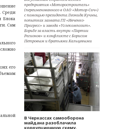
предприятия «Моторостроитель»
рошение
(переименованного в ОАО «Мотор-Сич»)
. Среди
с помощью президента Леонида Кучмы,
и Блока
попытках захвата ГП «Ивченко-
ги. Сам
Прогресс» и завода «Углекомпозит».
Борьбе за власть внутри «Партии
Регионов» и конфликте с Борисом
Петровым и братьями Кальцевыми
ального
 сложно
зях его
бъемам
альной
В Черкассах самооборона
майдана разоблачила
коррупционную схему.