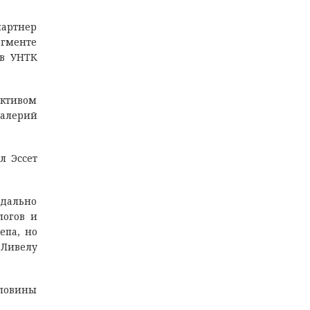
партнер
егменте
 в УНТК
активом
Валерий
л Эссет
ндально
логов и
епа, но
Ливелу
оловины