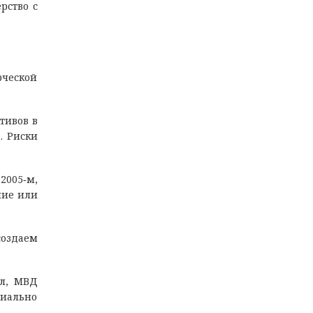
рство с
рческой
тивов в
. Риски
2005‑м,
ние или
создаем
ел, МВД
циально