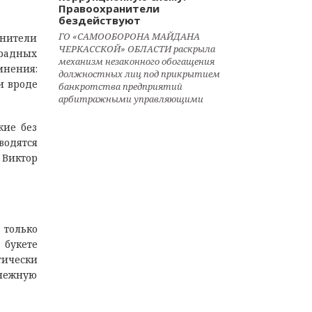
Правоохранители
бездействуют
ГО «САМООБОРОНА МАЙДАНА
анители
ЧЕРКАССКОЙ» ОБЛАСТИ раскрыла
градных
механизм незаконного обогащения
мнения:
должностных лиц под прикрытием
и вроде
банкротства предприятий
арбитражными управляющими
жие без
водятся
Виктор
 только
 букете
тически
енежную