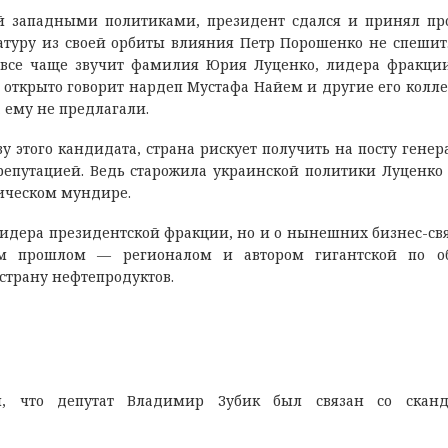
й западными политиками, президент сдался и принял п
ратуру из своей орбиты влияния Петр Порошенко не спешит
 все чаще звучит фамилия Юрия Луценко, лидера фракци
 открыто говорит нардеп Мустафа Найем и другие его колле
 ему не предлагали.
у этого кандидата, страна рискует получить на посту генер
репутацией. Ведь старожила украинской политики Луценко
тическом мундире.
лидера президентской фракции, но и о нынешних бизнес-свя
м прошлом — регионалом и автором гигантской по о
страну нефтепродуктов.
ал, что депутат Владимир Зубик был связан со сканд