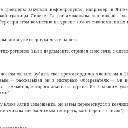
ые трейдеры закупали нефтепродукты, например, в Литве
кой границы Ливеле. Та растаможивала топливо по “ль
 беря при этом комиссию на уровне 70% от сэкономленных 
 компания уже свернула деятельность.
ию регионов (ПР) в парламенте, отрицал свою связь с Ливел
ческом океане, Зубик в свое время гордился членством в ПР
овым,— рассказывал он в интервью Обозревателю.— Он 
с — Ахметов, которого знает вся страна. Я с большим ув
ами”.
ску Блока Юлии Тимошенко, он затем переметнулся в коалиц
е считала необходимым смотреть, кого берет в список”,—