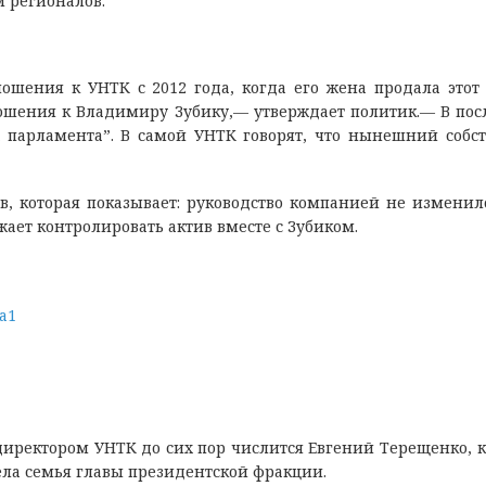
м регионалов.
ношения к УНТК с 2012 года, когда его жена продала этот 
ошения к Владимиру Зубику,— утверждает политик.— В по
 парламента”. В самой УНТК говорят, что нынешний собс
, которая показывает: руководство компанией не изменило
жает контролировать актив вместе с Зубиком.
 директором УНТК до сих пор числится Евгений Терещенко, 
дела семья главы президентской фракции.