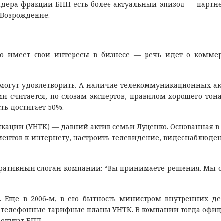
идера фракции БПП есть более актуальный эпизод — партне
 Возрождение.
о имеет свои интересы в бизнесе — речь идет о комме
могут удовлетворить. А наличие телекоммуникационных ак
 считается, по словам экспертов, правилом хорошего тона
ь достигает 50%.
ции (УНТК) — давний актив семьи Луценко. Основанная в 
лиентов к интернету, настроить телевидение, видеонаблюде
оративный слоган компании: “Вы принимаете решения. Мы 
. Еще в 2006‑м, в его бытность министром внутренних д
а телефонные тарифные планы УНТК. В компании тогда офи
епутат БПП.