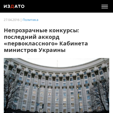
Togg
navig
27.04.2016 |
Политика
Непрозрачные конкурсы:
последний аккорд
«первоклассного» Кабинета
министров Украины