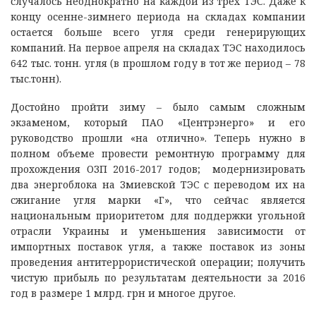
случалось неоднократно на каждой из трех ТЭС. Даже к
концу осенне-зимнего периода на складах компании
остается больше всего угля среди генерирующих
компаний. На первое апреля на складах ТЭС находилось
642 тыс. тонн. угля (в прошлом году в тот же период – 78
тыс.тонн).
Достойно пройти зиму – было самым сложным
экзаменом, который ПАО «Центрэнерго» и его
руководство прошли «на отлично». Теперь нужно в
полном объеме провести ремонтную программу для
прохождения ОЗП 2016-2017 годов; модернизировать
два энергоблока на Змиевской ТЭС с переводом их на
сжигание угля марки «Г», что сейчас является
национальным приоритетом для поддержки угольной
отрасли Украины и уменьшения зависимости от
импортных поставок угля, а также поставок из зоны
проведения антитеррористической операции; получить
чистую прибыль по результатам деятельности за 2016
год в размере 1 млрд. грн и многое другое.