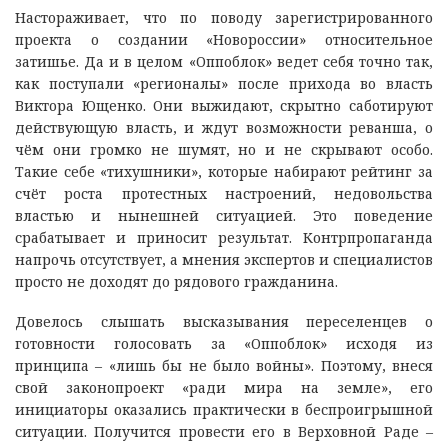
Настораживает, что по поводу зарегистрированного
проекта о создании «Новороссии» относительное
затишье. Да и в целом «Оппоблок» ведет себя точно так,
как поступали «регионалы» после прихода во власть
Виктора Ющенко. Они выжидают, скрытно саботируют
действующую власть, и ждут возможности реванша, о
чём они громко не шумят, но и не скрывают особо.
Такие себе «тихушники», которые набирают рейтинг за
счёт роста протестных настроений, недовольства
властью и нынешней ситуацией. Это поведение
срабатывает и приносит результат. Контрпропаганда
напрочь отсутствует, а мнения экспертов и специалистов
просто не доходят до рядового гражданина.
Довелось слышать высказывания переселенцев о
готовности голосовать за «Оппоблок» исходя из
принципа – «лишь бы не было войны». Поэтому, внеся
свой законопроект «ради мира на земле», его
инициаторы оказались практически в беспроигрышной
ситуации. Получится провести его в Верховной Раде –