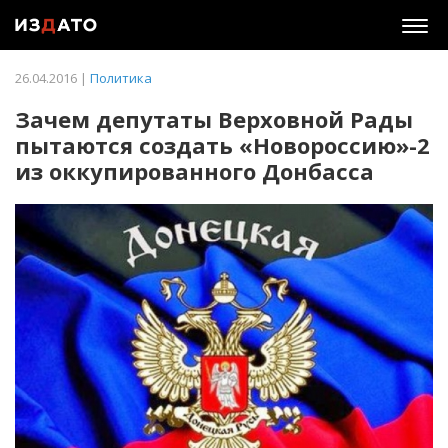
Togg
navig
26.04.2016 |
Политика
Зачем депутаты Верховной Рады
пытаются создать «Новороссию»-2
из оккупированного Донбасса