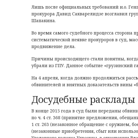
Лишь после официальных требований и.о. Ген
прокурора Давид Сакварелидзе возглавил гру
Шапакина.
Во время самого судебного процесса сторона п
систематической неявке прокуроров в суд, ма
продвижение дела.
Причины происходящего стали понятны, когда
убрали из ГПУ. Данное событие «грузинский га
На 4 апреля, когда должно продолжиться расс
обвинителей и внятных доказательств вины «
Досудебные расклады
В конце 2015 года в суд были переданы обви
по ч. 4 ст. 368 (принятие предложения, обещ
1 ст. 263 (незаконное обращение с оружием, б
(незаконные приобретения, сбыт или использ
Уголовного кодекса Украины, в отношении Влади