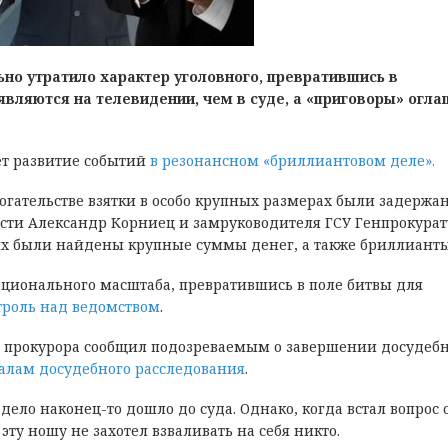
но утратило характер уголовного, превратившись в
являются на телевидении, чем в суде, а «приговоры» огл
ет развитие событий
в резонансном «бриллиантовом деле».
огательстве взятки в особо крупных размерах были задержа
сти Александр Корниец и замруководителя ГСУ Генпрокура
х были найдены крупные суммы денег, а также бриллианты
ационального масштаба, превратившись в поле битвы для
троль над ведомством
.
ию прокурора сообщил подозреваемым о завершении досудеб
алам досудебного расследования
.
дело наконец-то дошло до суда. Однако, когда встал вопрос 
ту ношу не захотел взваливать на себя никто.