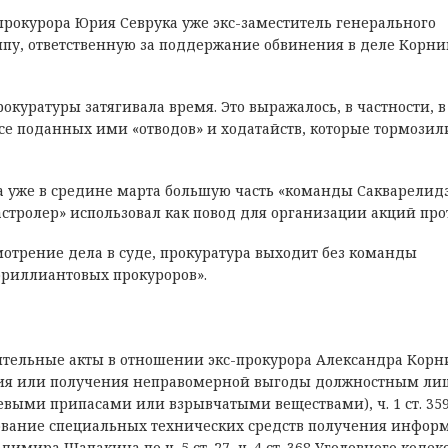
прокурора Юрия Севрука уже экс-заместитель генерального
ппу, ответственную за поддержание обвинения в деле Корни
рокуратуры затягивала время. Это выражалось, в частности, в
ссе поданных ими «отводов» и ходатайств, которые тормозил
 уже в средине марта большую часть «команды Сакварелид
стролер» использовал как повод для организации акций прот
мотрение дела в суде, прокуратура выходит без команды
бриллиантовых прокуроров».
нительные акты в отношении экс-прокурора Александра Кор
ания или получения неправомерной выгоды должностным лицо
оевыми припасами или взрывчатыми веществами), ч. 1 ст. 35
ование специальных технических средств получения инфор
мира Шапакина по ч. 5 ст. 27, ч. 4 ст. 368 Уголовного кодек