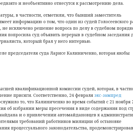
предвзято и необъективно отнесутся к рассмотрению дела.
туры, в частности, отметили, что бывший заместитель
 имеет информацию о том, что один из судей Голосеевского 
 не исключено решение вопроса по делу в судебном порядке
ния попросила суд объявить перерыв в судебном заседания 
урналиста, который брал у него интервью.
еле председателя суда Ларисе Калиниченко, которая якобы
ысшей квалификационной комиссии судей, которая, в частно
ение присяги. Соответственно, 24 февраля
экс-зампред
лужило то, что Калиниченко во время событий с 21 ноября 
ения об избрании меры пресечения в виде содержания под с
омайдана и о привлечении автомайдановцев к администрат
дителями требований работников милиции об остановке
ания процессуального законодательства, продемонстрирова