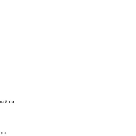
рый на
уда