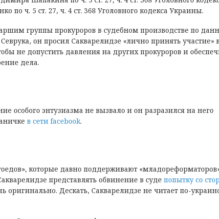
по ч. 5 ст. 27, ч. 4 ст. 368 Уголовного кодекса Украины.
таршим группы прокуроров в судебном производстве по дан
 Севрука, он просил Сакварелидзе «лично принять участие» 
тобы не допустить давления на других прокуроров и обеспеч
рение дела.
ие особого энтузиазма не вызвало и он разразился на него
раничке
в сети facebook
.
нтоедов», которые давно поддерживают «младореформаторов»
Сакварелидзе представлять обвинение в суде
попытку со сто
нь оригинально. Дескать, Сакварелидзе не читает по-украинс