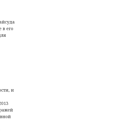
райсуда
 в его
для
сти, и
2013
тражей
ивной
в