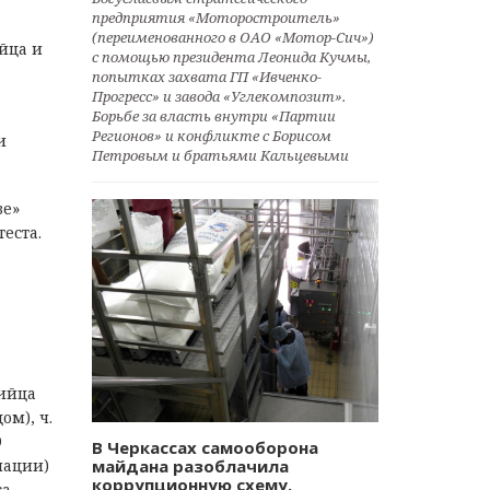
предприятия «Моторостроитель»
(переименованного в ОАО «Мотор-Сич»)
йца и
с помощью президента Леонида Кучмы,
попытках захвата ГП «Ивченко-
Прогресс» и завода «Углекомпозит».
Борьбе за власть внутри «Партии
Регионов» и конфликте с Борисом
и
Петровым и братьями Кальцевыми
зе»
еста.
нийца
м), ч.
9
В Черкассах самооборона
мации)
майдана разоблачила
коррупционную схему.
са