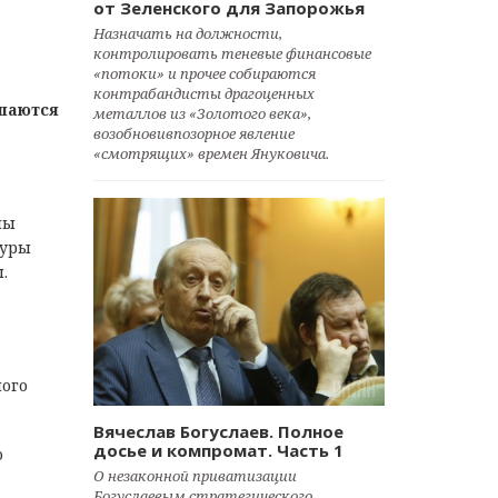
от Зеленского для Запорожья
Назначать на должности,
контролировать теневые финансовые
«потоки» и прочее собираются
контрабандисты драгоценных
ашаются
металлов из «Золотого века»,
возобновивпозорное явление
«смотрящих» времен Януковича.
ны
туры
.
ного
Вячеслав Богуслаев. Полное
досье и компромат. Часть 1
о
О незаконной приватизации
Богуслаевым стратегического