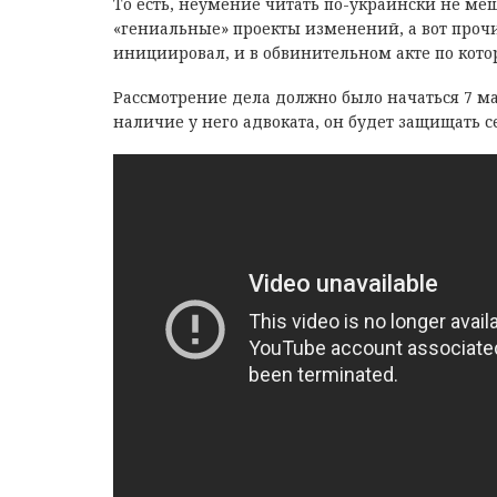
То есть, неумение читать по-украински не ме
«гениальные» проекты изменений, а вот прочи
инициировал, и в обвинительном акте по котор
Рассмотрение дела должно было начаться 7 ма
наличие у него адвоката, он будет защищать с