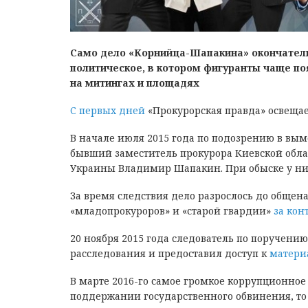
Само дело «Корнийца-Шапакина» окончатель
политическое, в котором фигуранты чаще по
на митингах и площадях
С первых дней
«Прокурорская правда» освеща
В начале июля 2015 года по подозрению в вым
бывший заместитель прокурора Киевской обла
Украины Владимир Шапакин. При обыске у ни
За время следствия дело разрослось до общен
«младопрокуроров» и «старой гвардии»
за кон
20 ноября 2015 года следователь по поручен
расследования и предоставил доступ к
матери
В марте 2016-го самое громкое коррупционное 
поддержании государственного обвинения, то э