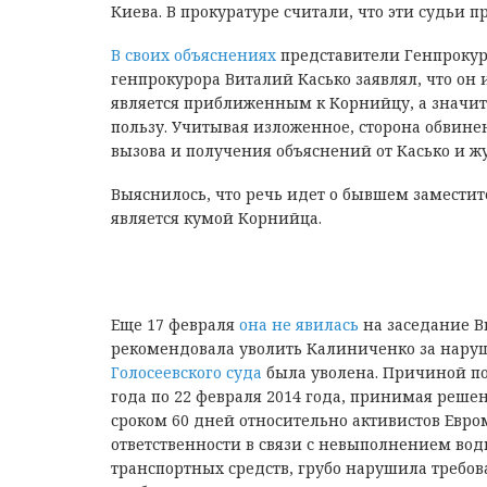
Киева. В прокуратуре считали, что эти судьи 
В своих объяснениях
представители Генпрокура
генпрокурора Виталий Касько заявлял, что он
является приближенным к Корнийцу, а значит,
пользу. Учитывая изложенное, сторона обвине
вызова и получения объяснений от Касько и ж
Выяснилось, что речь идет о бывшем заместит
является кумой Корнийца.
Еще 17 февраля
она не явилась
на заседание В
рекомендовала уволить Калиниченко за наруш
Голосеевского суда
была уволена. Причиной пос
года по 22 февраля 2014 года, принимая реш
сроком 60 дней относительно активистов Евр
ответственности в связи с невыполнением во
транспортных средств, грубо нарушила требов