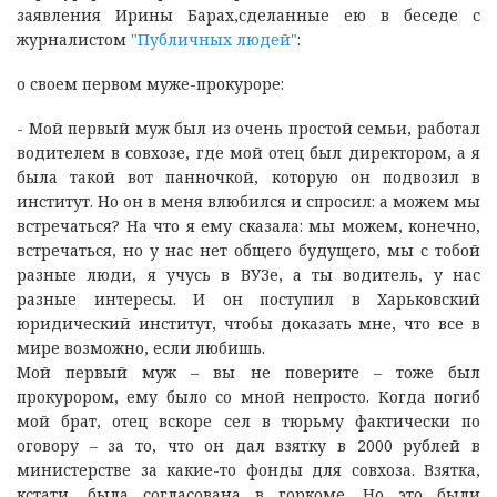
заявления Ирины Барах,сделанные ею в беседе с
журналистом
"Публичных людей"
:
о своем первом муже-прокуроре:
- Мой первый муж был из очень простой семьи, работал
водителем в совхозе, где мой отец был директором, а я
была такой вот панночкой, которую он подвозил в
институт. Но он в меня влюбился и спросил: а можем мы
встречаться? На что я ему сказала: мы можем, конечно,
встречаться, но у нас нет общего будущего, мы с тобой
разные люди, я учусь в ВУЗе, а ты водитель, у нас
разные интересы. И он поступил в Харьковский
юридический институт, чтобы доказать мне, что все в
мире возможно, если любишь.
Мой первый муж – вы не поверите – тоже был
прокурором, ему было со мной непросто. Когда погиб
мой брат, отец вскоре сел в тюрьму фактически по
оговору – за то, что он дал взятку в 2000 рублей в
министерстве за какие-то фонды для совхоза. Взятка,
кстати, была согласована в горкоме. Но это были