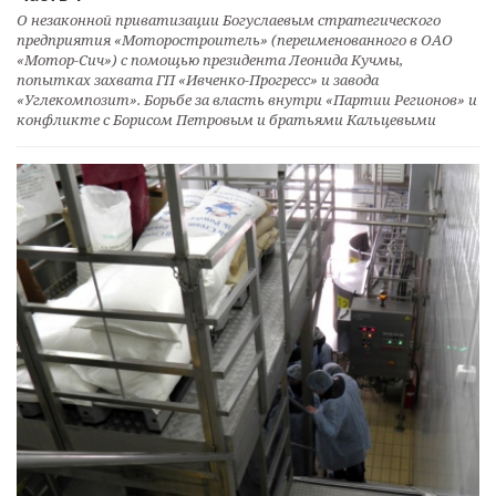
О незаконной приватизации Богуслаевым стратегического
предприятия «Моторостроитель» (переименованного в ОАО
«Мотор-Сич») с помощью президента Леонида Кучмы,
попытках захвата ГП «Ивченко-Прогресс» и завода
«Углекомпозит». Борьбе за власть внутри «Партии Регионов» и
конфликте с Борисом Петровым и братьями Кальцевыми