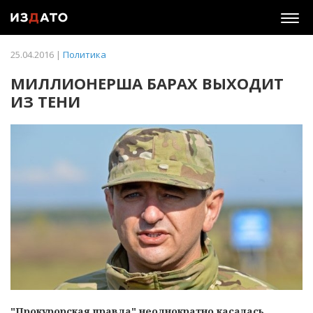
Togg
navig
25.04.2016 |
Политика
МИЛЛИОНЕРША БАРАХ ВЫХОДИТ
ИЗ ТЕНИ
"Прокурорская правда" неоднократно касалась