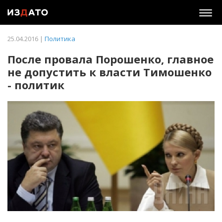
Togg
navig
25.04.2016 |
Политика
После провала Порошенко, главное
не допустить к власти Тимошенко
- политик