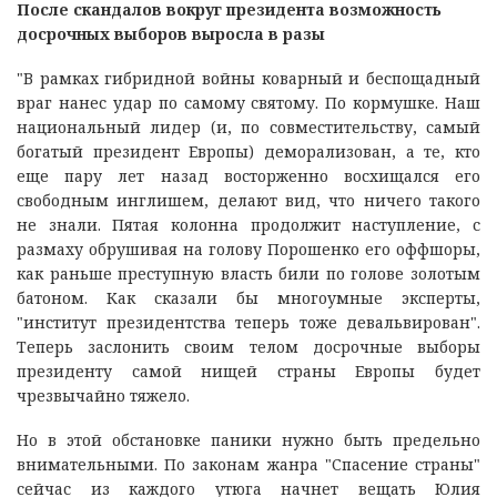
После скандалов вокруг президента возможность
досрочных выборов выросла в разы
"В рамках гибридной войны коварный и беспощадный
враг нанес удар по самому святому. По кормушке. Наш
национальный лидер (и, по совместительству, самый
богатый президент Европы) деморализован, а те, кто
еще пару лет назад восторженно восхищался его
свободным инглишем, делают вид, что ничего такого
не знали. Пятая колонна продолжит наступление, с
размаху обрушивая на голову Порошенко его оффшоры,
как раньше преступную власть били по голове золотым
батоном. Как сказали бы многоумные эксперты,
"институт президентства теперь тоже девальвирован".
Теперь заслонить своим телом досрочные выборы
президенту самой нищей страны Европы будет
чрезвычайно тяжело.
Но в этой обстановке паники нужно быть предельно
внимательными. По законам жанра "Спасение страны"
сейчас из каждого утюга начнет вещать Юлия