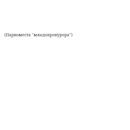
(Паркоместа "младопрокурора")