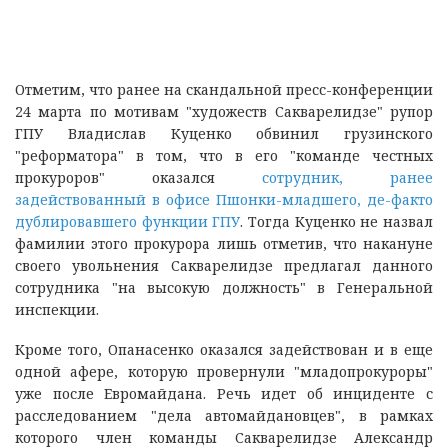
Отметим, что ранее на скандальной пресс-конференции
24 марта по мотивам "художеств Сакварелидзе" рупор
ГПУ Владислав Куценко обвинил грузинского
"реформатора" в том, что в его "команде честных
прокуроров" оказался
сотрудник, ранее
задействованный в офисе Пшонки-младшего, де-факто
дублировавшего функции ГПУ
. Тогда Куценко не назвал
фамилии этого прокурора лишь отметив, что накануне
своего увольнения Сакварелидзе предлагал данного
сотрудника "на высокую должность" в Генеральной
инспекции.
Кроме того, Опанасенко оказался задействован и в еще
одной афере, которую провернули "младопрокуроры"
уже после Евромайдана. Речь идет об инциденте с
расследованием "дела автомайдановцев", в рамках
которого член команды Сакварелидзе Александр