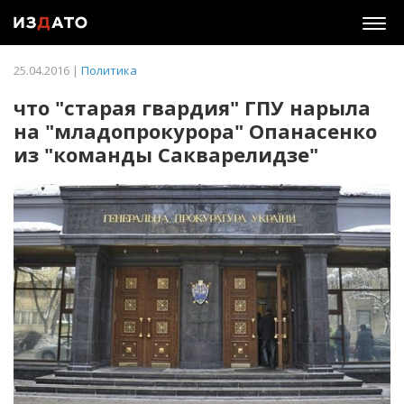
Togg
navig
25.04.2016 |
Политика
что "старая гвардия" ГПУ нарыла
на "младопрокурора" Опанасенко
из "команды Сакварелидзе"