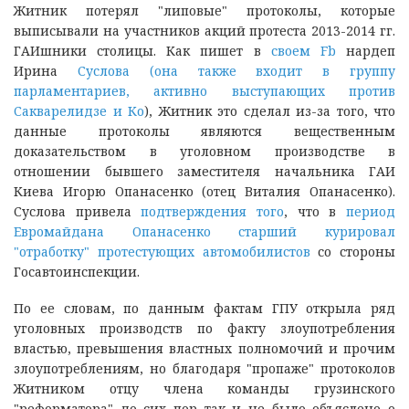
Житник потерял "липовые" протоколы, которые
выписывали на участников акций протеста 2013-2014 гг.
ГАИшники столицы. Как пишет в
своем Fb
нардеп
Ирина
Суслова (она также входит в группу
парламентариев, активно выступающих против
Сакварелидзе и Ко
), Житник это сделал из-за того, что
данные протоколы являются вещественным
доказательством в уголовном производстве в
отношении бывшего заместителя начальника ГАИ
Киева Игорю Опанасенко (отец Виталия Опанасенко).
Суслова привела
подтверждения того
, что в
период
Евромайдана Опанасенко старший курировал
"отработку" протестующих автомобилистов
со стороны
Госавтоинспекции.
По ее словам, по данным фактам ГПУ открыла ряд
уголовных производств по факту злоупотребления
властью, превышения властных полномочий и прочим
злоупотреблениям, но благодаря "пропаже" протоколов
Житником отцу члена команды грузинского
"реформатора" до сих пор так и не было объяслено о