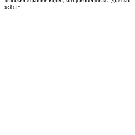
выложил странное видео, которое подписал: "Достало
всё!!!"