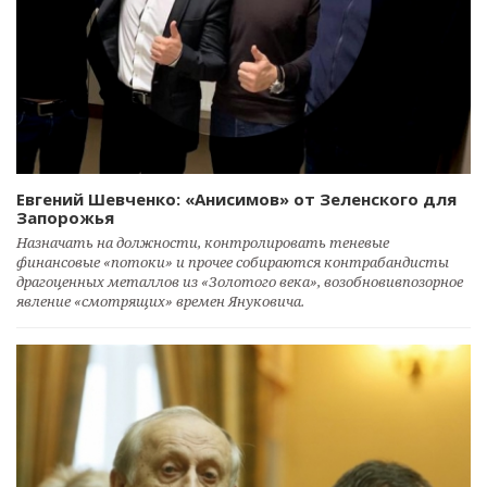
Евгений Шевченко: «Анисимов» от Зеленского для
Запорожья
Назначать на должности, контролировать теневые
финансовые «потоки» и прочее собираются контрабандисты
драгоценных металлов из «Золотого века», возобновивпозорное
явление «смотрящих» времен Януковича.