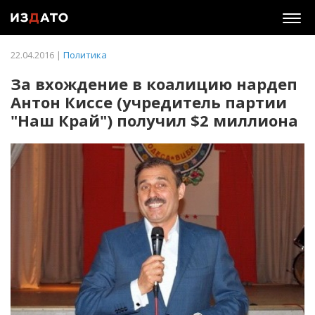
Togg
navig
22.04.2016 |
Политика
За вхождение в коалицию нардеп
Антон Киссе (учредитель партии
"Наш Край") получил $2 миллиона