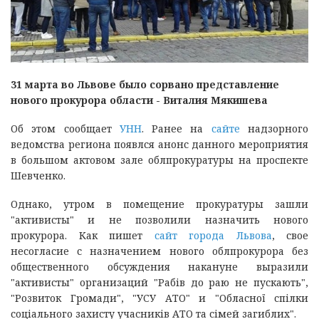
31 марта во Львове было сорвано представление
нового прокурора области - Виталия Мякишева
Об этом сообщает
УНН
. Ранее на
сайте
надзорного
ведомства региона появлся анонс данного мероприятия
в большом актовом зале облпрокуратуры на проспекте
Шевченко.
Однако, утром в помещение прокуратуры зашли
"активисты" и не позволили назначить нового
прокурора. Как пишет
сайт города Львова
, свое
несогласие с назначением нового облпрокурора без
общественного обсуждения накануне выразили
"активисты" организаций "Рабів до раю не пускають",
"Розвиток Громади", "УСУ АТО" и "Обласної спілки
соціального захисту учасників АТО та сімей загиблих".