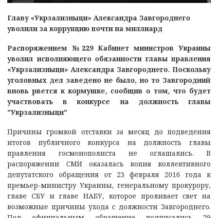
Главу «Укрзализныци» Александра Завгороднего
уволили за коррупцию почти на миллиард
Распоряжением №229 Кабинет министров Украины
уволил исполняющего обязанности главы правления
«Укрзализныци» Александра Завгороднего
. Поскольку
уголовных дел заведено не было, но то Завгородний
вновь рвется к кормушке, сообщив о том, что будет
участвовать в конкурсе на должность главы
"Укрзализныци"
Причины громкой отставки за месяц до подведения
итогов публичного конкурса на должность главы
правления госмонополиста не оглашались. В
распоряжении СМИ оказалась копия коллективного
депутатского обращения от 23 февраля 2016 года к
премьер-министру Украины, генеральному прокурору,
главе СБУ и главе НАБУ, которое проливает свет на
возможные причины ухода с должности Завгороднего.
Под официальным обращение подписались 29