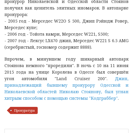
прокурор Николаевской и Одесской области Стоянов
получил как ценитель элитных иномарок. В автопарке
прокурора:
- 2005 год - Мерседес W22О S 500, Джип Рэйндж Ровер,
Мерседес купе;
- 2006 год - Тойота камри, Мерседес W221, S500;
- 2007 год - Лексус LX470 джип, Мерседес W221 S 6.5 AMG
(серебристый, госномер содержит 8888).
Впрочем, в минувшем году шикарный автопарк
Стоянова немного "проредили". В ночь с 10 на 11 июня
2015 года на улице Королева в Одессе был совершён
угон автомобиля "Land Cruiser 200".
Джип,
принадлежащий бывшему прокурору Одесской и
Николаевской областей Николаю Стоянову, был угнан
хитрым способом с помощью системы "Кодграббер"
.
Прокуратура