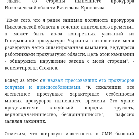
"заказа" со стороны нынешнего прокурора
Николаевской области Вячеслава Кривовяза.
"Из-за того, что я ранее занимал должность прокурора
Николаевской области в течение длительного времени..,
а может быть из-за конкретных указаний из
Генеральной прокуратуры Украины в отношении меня
развернута четко спланированная кампания, ведущаяся
работниками прокуратуры области. Цель этой кампании
- обнаружить нарушение закона с моей стороны", -
констатировал Стоянов.
Вслед за этим о
н назвал прессовавших его прокуроров
холуями и приспособленцами
. "К сожалению, все
явственнее проступают характерные особенности
многих прокуроров нынешнего времени. Это яркие
представители холуйской породы: трусость,
верноподданничество, беспринципность", - пафосно
заявлял законник.
Отметим, что широкую известность в СМИ бывший