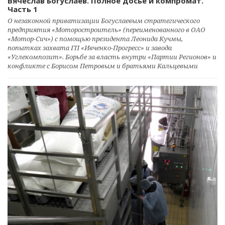
Вячеслав Богуслаев. Полное досье и компромат.
Часть 1
О незаконной приватизации Богуслаевым стратегического
предприятия «Моторостроитель» (переименованного в ОАО
«Мотор-Сич») с помощью президента Леонида Кучмы,
попытках захвата ГП «Ивченко-Прогресс» и завода
«Углекомпозит». Борьбе за власть внутри «Партии Регионов» и
конфликте с Борисом Петровым и братьями Кальцевыми