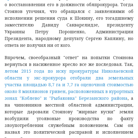
о восстановлении его в должности облпрокурора. Тогда
Стоянов уточнял, что обращался с заявлениями об
исполнении решения суда к Шокину, его тогадшнему
заместителю Давиду Сакварелидзе, президенту
Украины Петру Порошенко, Администрации
Президента, народному депутату Сергею Каплину, но
ответа не получил ни от кого.
Впрочем, своеобразный "ответ" на попытки Стоянова
вернуться в насиженное кресло все же последовал. Так,
летом 2015 года по иску прокуратуры Николаевской
области у экс-прокурора отобрали два земельных
участка площадью 8,7 га и 7,7 га оценочной стоимостью
около 8 миллионов гривен, расположенных в курортных
зонах "Коблево" и "Рыбаковка" Березанского района
, а
на чиновников местной областной администрации,
которые даровали Стоянову "жирные куски" земли
возбудили уголвоные производства по факту
злоупотребления служебным положением. Сам он
назвал это политической расправой и исполнением