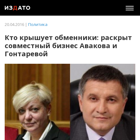
Togg
navig
20.04.2016 |
Политика
Кто крышует обменники: раскрыт
совместный бизнес Авакова и
Гонтаревой