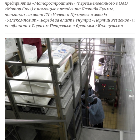
предприятия «Моторостроитель» (переименованного в ОАО
«Мотор-Сич») с помощью президента Леонида Кучмы,
попытках захвата ГП «Ивченко-Прогресс» и завода
«Углекомпозит». Борьбе за власть внутри «Партии Регионов» и
конфликте с Борисом Петровым и братьями Кальцевыми