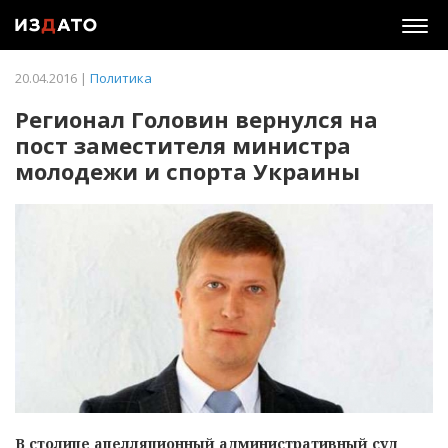
Togg
navig
20.04.2016 |
Политика
Регионал Головин вернулся на
пост заместителя министра
молодежи и спорта Украины
В столице апелляционный административный суд