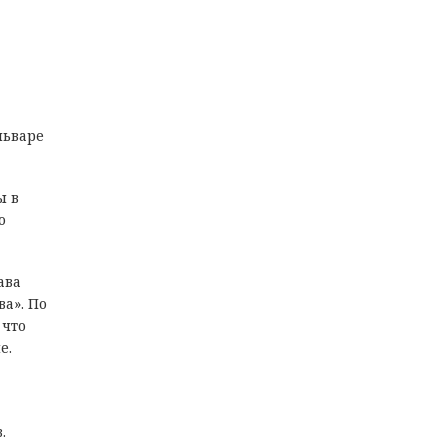
льваре
ы в
о
ава
а». По
 что
е.
.