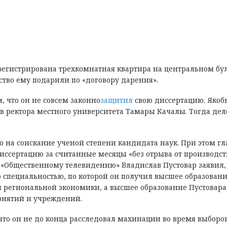
арегистрирована трехкомнатная квартира на центральном бу
ество ему подарили по «договору дарения».
 что он не совсем законно
защитил
свою диссертацию. Якоб
в ректора местного университета Тамары Качалы. Тогда дел
ю на соискание ученой степени кандидата наук. При этом гл
ссертацию за считанные месяцы «без отрыва от производств
 «Общественному телевидению» Владислав Пустовар заявил,
о специальностью, по которой он получил высшее образовани
я региональной экономики, а высшее образование Пустовара
риятий и учреждений.
что он не до конца расследовал махинации во время выборов