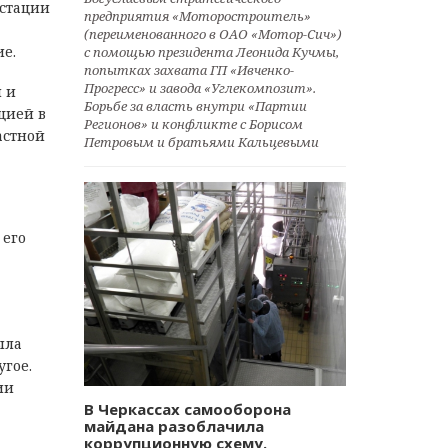
естации
предприятия «Моторостроитель»
(переименованного в ОАО «Мотор-Сич»)
е.
с помощью президента Леонида Кучмы,
попытках захвата ГП «Ивченко-
Прогресс» и завода «Углекомпозит».
 и
Борьбе за власть внутри «Партии
цией в
Регионов» и конфликте с Борисом
астной
Петровым и братьями Кальцевыми
 его
ыла
угое.
ии
В Черкассах самооборона
майдана разоблачила
коррупционную схему.