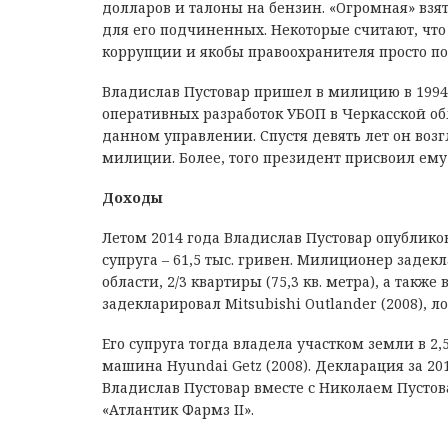
долларов и талоны на бензин. «Огромная» взя
для его подчиненных. Некоторые считают, что
коррупции и якобы правоохранителя просто п
Владислав Пустовар пришел в милицию в 1994 
оперативных разработок УБОП в Черкасской обл
данном управлении. Спустя девять лет он возг
милиции. Более, того президент присвоил ему
Доходы
Летом 2014 года Владислав Пустовар опубликова
супруга – 61,5 тыс. гривен. Милиционер задекл
области, 2/3 квартиры (75,3 кв. метра), а такж
задекларировал Mitsubishi Outlander (2008), ло
Его супруга тогда владела участком земли в 2,53
машина Hyundai Getz (2008). Декларация за 20
Владислав Пустовар вместе с Николаем Пусто
«Атлантик Фармз II».