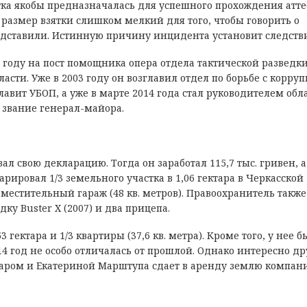
тка якобы предназначалась для успешного прохождения атт
 размер взятки слишком мелкий для того, чтобы говорить о
одставили. Истинную причину инцидента установит следстви
году на пост помощника опера отдела тактической разведки
асти. Уже в 2003 году он возглавил отдел по борьбе с корруп
лавит УБОП, а уже в марте 2014 года стал руководителем обл
 звание генерал-майора.
л свою декларацию. Тогда он заработал 115,7 тыс. гривен, а
арировал 1/3 земельного участка в 1,06 гектара в Черкасской
е вместительный гараж (48 кв. метров). Правоохранитель также
дку Buster X (2007) и два прицепа.
 гектара и 1/3 квартиры (37,6 кв. метра). Кроме того, у нее б
14 год не особо отличалась от прошлой. Однако интересно др
варом и Екатериной Марштупа сдает в аренду землю компан