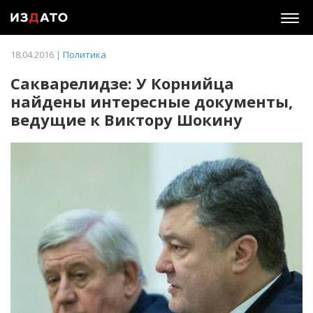
Togg
navig
18.04.2016 |
Политика
Сакварелидзе: У Корнийца
найдены интересные документы,
ведущие к Виктору Шокину