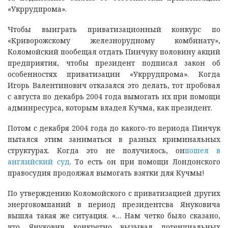
«Укррудпрома».
Чтобы выиграть приватизационный конкурс по
«Криворожскому железнорудному комбинату»,
Коломойский пообещал отдать Пинчуку половину акций
предприятия, чтобы президент подписал закон об
особенностях приватизации «Укррудпрома». Когда
Игорь Валентинович отказался это делать, тот пробовал
с августа по декабрь 2004 года вымогать их при помощи
админресурса, которым владел Кучма, как президент.
Потом с декабря 2004 года до какого-то периода Пинчук
пытался этим заниматься в разных криминальных
структурах. Когда это не получилось, он
пошел в
английский суд
. То есть он при помощи Лондонского
правосудия продолжал вымогать взятки для Кучмы!
По утверждению Коломойского с приватизацией других
энергокомпаний в период президентсва Януковича
вышла такая же ситуация. «… Нам четко было сказано,
что Янукович конкретно вызывал потенциальных