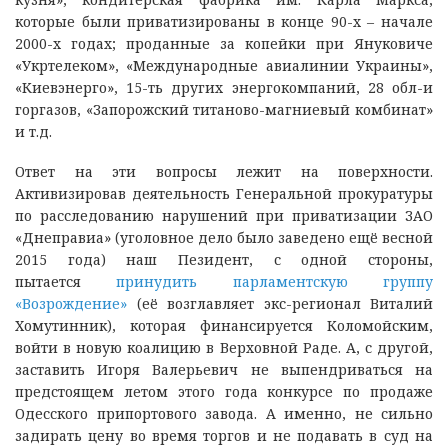
которые были приватизированы в конце 90-х – начале
2000-х годах; проданные за копейки при Януковиче
«Укртелеком», «Международные авиалинии Украины»,
«Киевэнерго», 15-ть других энергокомпаний, 28 обл-и
горгазов, «Запорожский титаново-магниевый комбинат»
и т.д.
Ответ на эти вопросы лежит на поверхности.
Активизировав деятельность Генеральной прокуратуры
по расследованию нарушений при приватизации ЗАО
«Днеправиа» (уголовное дело было заведено ещё весной
2015 года) наш Пезидент, с одной стороны,
пытается
принудить парламентскую группу
«Возрождение»
(её возглавляет экс-регионал Виталий
Хомутинник), которая финансируется Коломойским,
войти в новую коалицию в Верховной Раде. А, с другой,
заставить Игоря Валерьевич не выпендриваться на
предстоящем летом этого года конкурсе по продаже
Одесского припортового завода. А именно, не сильно
задирать цену во время торгов и не подавать в суд на