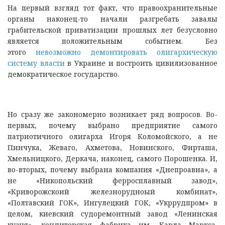
На первый взгляд тот факт, что правоохранительные
органы наконец-то начали разгребать завалы
грабительской приватизации прошлых лет безусловно
является положительным событием. Без
этого
невозможно демонтировать олигархическую
систему власти
в Украине и построить цивилизованное
демократическое государство.
Но сразу же закономерно возникает ряд вопросов. Во-
первых, почему выбрано предприятие самого
патриотичного олигарха Игоря Коломойского, а не
Пинчука, Жеваго, Ахметова, Новинского, Фирташа,
Хмельницкого, Деркача, наконец, самого Порошенка. И,
во-вторых, почему выбрана компания «Днепроавиа», а
не «Никопольский ферросплавный завод»,
«Криворожскоий железнорудноый комбинат»,
«Полтавский ГОК», Ингулецкий ГОК, «Укррудпром» в
целом, киевский судоремонтный завод «Ленинская
кузня», кондитерская фабрика им. Карла Маркса,