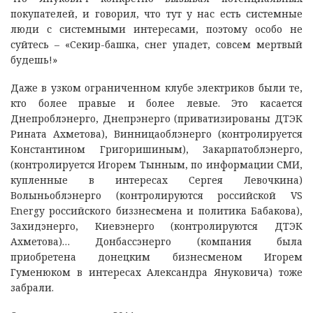
покупателей, и говорил, что тут у нас есть системные
люди с системными интересами, поэтому особо не
суйтесь – «Секир-башка, снег упадет, совсем мертвый
будешь!»
Даже в узком ограниченном клубе электриков были те,
кто более правые и более левые. Это касается
Днепроблэнерго, Днепрэнерго (приватизированы ДТЭК
Рината Ахметова), Винницаоблэнерго (контролируется
Константином Григоришиным), Закарпатоблэнерго,
(контролируется Игорем Тынным, по информации СМИ,
купленные в интересах Сергея Левочкина)
Волыньоблэнерго (контролируются российской VS
Energy российского биззнесмена и политика Бабакова),
Захидэнерго, Киевэнерго (контролируются ДТЭК
Ахметова)… Донбассэнерго (компания была
приобретена донецким бизнесменом Игорем
Гуменюком в интересах Александра Януковича) тоже
забрали.