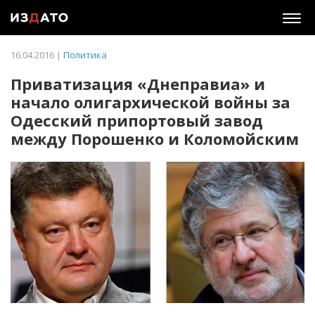
Togg
navig
16.04.2016 |
Политика
Приватизация «Днеправиа» и
начало олигархической войны за
Одесский припортовый завод
между Порошенко и Коломойским