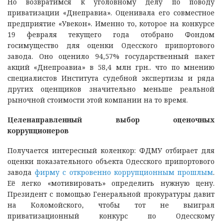
Но возвратимся к уголовному делу по поводу
приватизации «Днеправиа». Оценивала его совместное
предприятие «Увекон». Именно то, которое на конкурсе
19 февраля текущего года отобрано Фондом
госимущество для оценки Одесского припортового
завода. Оно оценило 94,57% государственный пакет
акций «Днепроавиа» в 58,4 млн грн.. что по мнению
специалистов Института судебной экспертизы и ряда
других оценщиков значительно меньше реальной
рыночной стоимости этой компании на то время.
Целенаправленный выбор оценочных
коррупционеров
Получается интересный коленкор: ФДМУ отбирает для
оценки показательного объекта Одесского припортового
завода
фирму с откровенно коррупционным прошлым
.
Её легко «мотивировать» определить нужную цену.
Президент с помощью Генеральной прокуратуры давит
на Коломойского, чтобы тот не выиграл
приватизационный конкурс по Одесскому