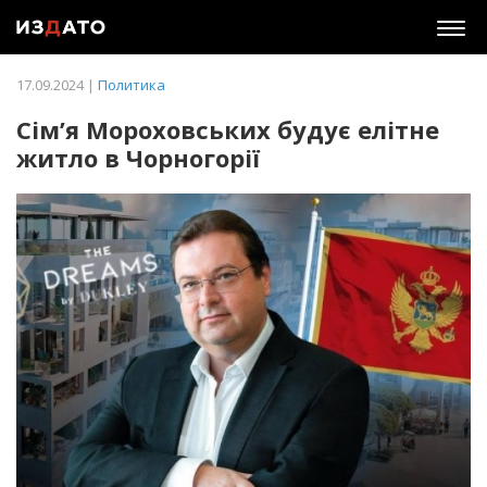
Togg
navig
17.09.2024 |
Политика
Cім’я Мороховських будує елітне
житло в Чорногорії