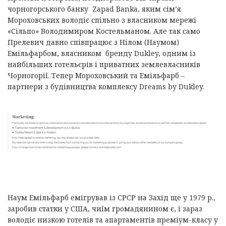
чорногорського банку Zapad Banka, яким сім’я
Мороховських володіє спільно з власником мережі
«Сільпо» Володимиром Костельманом. Але так само
Прелевич давно співпрацює з Нілом (Наумом)
Емільфарбом, власником бренду Dukley, одним із
найбільших готельєрів і приватних землевласників
Чорногорії. Тепер Мороховський та Емільфарб –
партнери з будівництва комплексу Dreams by Dukley.
Наум Емільфарб емігрував із СРСР на Захід ще у 1979 р.,
заробив статки у США, чиїм громадянином є, і зараз
володіє низкою готелів та апартаментів преміум-класу у