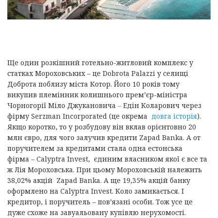
Ще один розкішний готельно-житловий комплекс у
статках Мороховських – це Dobrota Palazzi у селищі
Доброта поблизу міста Котор. Його 10 років тому
викупив племінник колишнього прем’єр-міністра
Чорногорії Міло Джукановича
–
Едін Коларович через
фірму Serzman Incorporated (це окрема
довга історія
).
Якщо коротко, то у розбудову він вклав орієнтовно 20
млн євро, для чого залучив кредити Zapad Banka. А от
поручителем за кредитами стала одна естонська
фірма – Calyptra Invest, єдиним власником якої є все та
ж Лія Мороховська. При цьому Мороховській належить
38,02% акцій Zapad Banka. А ще 19,35% акцій банку
оформлено на Calyptra Invest. Коло замикається. І
кредитор, і поручитель – пов’язані особи. Тож усе це
дуже схоже на завуальовану купівлю нерухомості.