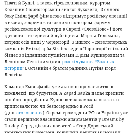
Тіваті й Будві, а також гірськолижним курортом
Колашин (чорногорський аналог Буковеля). З одного
боку Емільфарб фінансово підтримує російську опозиції
в екзилі, зокрема є головним спонсором форуму
російськомовної культури в Європі «СловоНово» і його
ідеолога – галериста й публіциста Марата Гельмана,
котрий осів нині у Чорногорії, З іншого – девелоперська
компанія Емільфарба Stratex веде в Чорногорії спільний
бізнес з відданими путіністами Юрієм Кушнеровим та
Леонідом Левітіним (див.
розслідування “Важных
историй”
). Останній є братом радника Путіна Ігоря
Левітіна.
Команда Емільфарба уже активно продає житло в
комплексі, що будується. А Zapad Banka надає кредити
під його придбання. Купівлю також можна оплатити
криптовалютою чи безпосередньо в Росії
(див.
оголошення
). Окремі громадяни РФ та України уже
стали першими власниками апартаментів у Dreams by
Dukley. Серед цікавих постатей – Єгор Доровський,
харіквський бізнесмен, колишній депутат міськради.