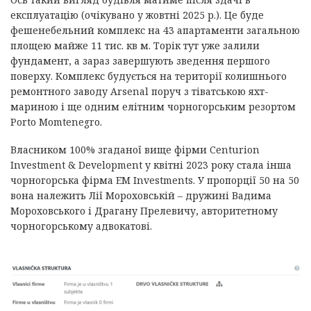
експлуатацію (очікувано у жовтні 2025 р.). Це буде
фешенебельний комплекс на 43 апартаменти загальною
площею майже 11 тис. кв м. Торік тут уже залили
фундамент, а зараз завершують зведення першого
поверху. Комплекс будується на території колишнього
ремонтного заводу Arsenal поруч з тіватською яхт-
мариною і ще одним елітним чорногорським резортом
Porto Momtenegro.
Власником 100% згаданої вище фірми Centurion
Investment & Development у квітні 2023 року стала інша
чорногорська фірма EM Investments. У пропорції 50 на 50
вона належить Лії Мороховській – дружині Вадима
Мороховського і Драгану Прелевичу, авторитетному
чорногорському адвокатові.