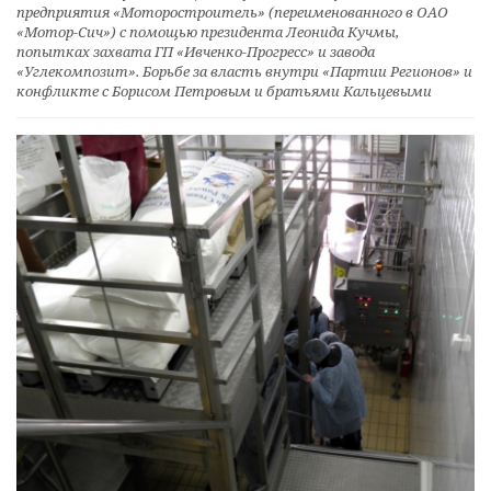
предприятия «Моторостроитель» (переименованного в ОАО
«Мотор-Сич») с помощью президента Леонида Кучмы,
попытках захвата ГП «Ивченко-Прогресс» и завода
«Углекомпозит». Борьбе за власть внутри «Партии Регионов» и
конфликте с Борисом Петровым и братьями Кальцевыми