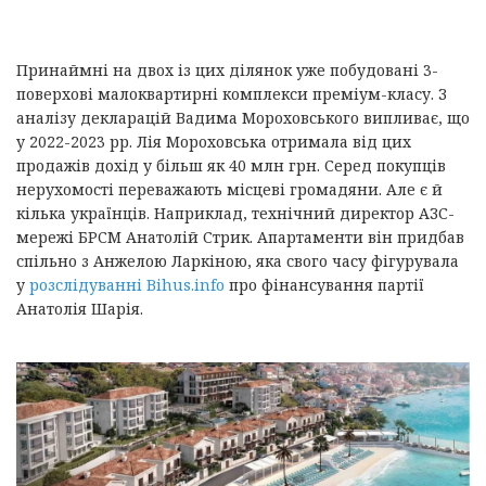
Принаймні на двох із цих ділянок уже побудовані 3-
поверхові малоквартирні комплекси преміум-класу. З
аналізу декларацій Вадима Мороховського випливає, що
у 2022-2023 рр. Лія Мороховська отримала від цих
продажів дохід у більш як 40 млн грн. Серед покупців
нерухомості переважають місцеві громадяни. Але є й
кілька українців. Наприклад, технічний директор АЗС-
мережі БРСМ Анатолій Стрик. Апартаменти він придбав
спільно з Анжелою Ларкіною, яка свого часу фігурувала
у
розслідуванні Bihus.info
про фінансування партії
Анатолія Шарія.