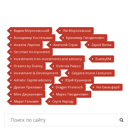
Вадим Мороховський
Лія Мороховська
Володимир Костельман
Бранимир Гвозденович
Анжела Ларкіна
Анатолій Стрик
Zapad Banka
Serzman Incorporated
Investments Iron investments and advisory
DukleyEM
Dreams by Dukley
Dobrota Palazzi
Investment & Development
Calyptra Invest Centurion
Adriatic Capital advisory
Юрій Кушнеров
Драган Прелевич
Dragan Prelevich
Ніл Емільфарб
Міло Джуканович
Марко Гвозденович
Марат Гельман
Слуга Народу