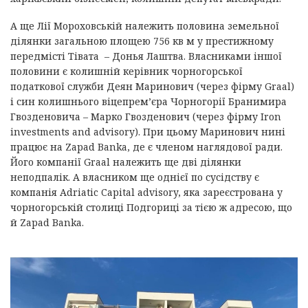
А ще Лії Мороховській належить половина земельної
ділянки загальною площею 756 кв м у престижному
передмісті Тівата – Донья Лаштва. Власниками іншої
половини є колишній керівник чорногорської
податкової служби Деян Маринович (через фірму Graal)
і син колишнього віцепрем’єра Чорногорії Бранимира
Гвозденовича – Марко Гвозденович (через фірму Iron
investments and advisory). При цьому Маринович нині
працює на Zapad Banka, де є членом наглядової ради.
Його компанії Graal належить ще дві ділянки
неподпалік. А власником ще однієї по сусідству є
компанія Adriatic Capital advisory, яка зареєстрована у
чорногорській столиці Подгориці за тією ж адресою, що
й Zapad Banka.