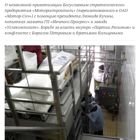
О незаконной приватизации Богуслаевым стратегического
предприятия «Моторостроитель» (переименованного в ОАО
«Мотор-Сич») с помощью президента Леонида Кучмы,
попытках захвата ГП «Ивченко-Прогресс» и завода
«Углекомпозит». Борьбе за власть внутри «Партии Регионов» и
конфликте с Борисом Петровым и братьями Кальцевыми