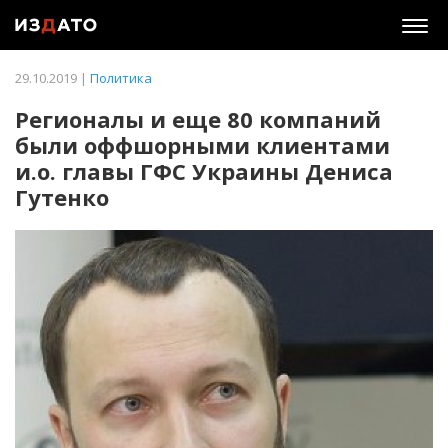
Togg
navig
29.10.2019 |
Политика
​Регионалы и еще 80 компаний
были оффшорными клиентами
и.о. главы ГФС Украины Дениса
Гутенко