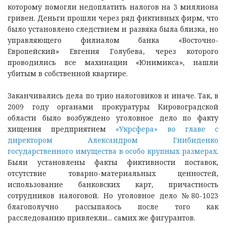
которому помогли недоплатить налогов на 3 миллиона
гривен. Деньги прошли через ряд фиктивных фирм, что
было установлено следствием и развяка была близка, но
управляющего филиалом банка «Восточно-
Европейский» Евгения Голубева, через которого
проводились все махинации «Юнимикса», нашли
убитым в собственной квартире.
Заканчивались дела по трио налоговиков и иначе. Так, в
2009 году органами прокуратуры Кировоградской
области было возбуждено уголовное дело по факту
хищения предприятием
«Укрсфера» во главе с
директором Александром Гнибиденко
государственного имущества в особо крупных размерах
.
Были установлены факты фиктивности поставок,
отсутствие товарно-материальных ценностей,
использование банковских карт, причастность
сотрудников налоговой. Но уголовное дело №80-1023
благополучно рассыпалось после того как
расследованию привлекли... самих же фигурантов.