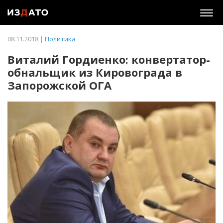
Togg
navig
08.11.2018 |
Политика
Виталий Гордиенко: конвертатор-
обнальщик из Кировограда в
Запорожской ОГА