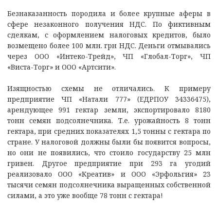
Безнаказанность породила и более крупные аферы в
сфере незаконного получения НДС. По фиктивным
сделкам, с оформлением налоговых кредитов, было
возмещено более 100 млн. грн НДС. Деньги отмывались
через ООО «Интеко-Трейд», ЧП «Глобал-Торг», ЧП
«Виста-Торг» и ООО «Артсити».
Изящностью схемы не отличались. К примеру
предприятие ЧП «Натали 777» (ЕДРПОУ 34336475),
арендующее 991 гектар земли, экспортировало 8180
тонн семян подсолнечника. Т.е. урожайность 8 тонн
гектара, при средних показателях 1,5 тонны с гектара по
стране. У налоговой должны были бы появится вопросы,
но они не появились, что стоило государству 25 млн
гривен. Другое предприятие при 293 га угодий
реализовало ООО «Креатив» и ООО «Эрфольгия» 23
тысячи семян подсолнечника выращенных собственной
силами, а это уже вообще 78 тонн с гектара!