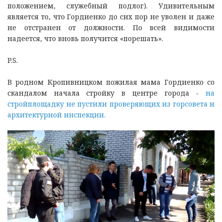
положением, служебный подлог). Удивительным
является то, что Гордиенко до сих пор не уволен и даже
не отстранен от должности. По всей видимости
надеется, что вновь получится «порешать».
P.S.
В родном Кропивницком пожилая мама Гордиенко со
скандалом начала стройку в центре города -
на
стройплощадку не пустили проверяющих из горсовета и
архитектурной инспекции.