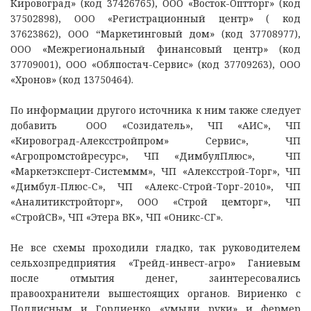
Кировоград» (код 37426765), ООО «Восток-Оптторг» (код
37502898), ООО «Регистрационный центр» ( код
37623862), ООО “Маркетинговый дом» (код 37708977),
ООО «Межрегиональный финансовый центр» (код
37709001), ООО «Облпостач-Сервис» (код 37709263), ООО
«Хронов» (код 13750464).
По информации другого источника к ним также следует
добавить ООО «Созидатель», ЧП «АИС», ЧП
«Кировоград-Алексстройпром» Сервис», ЧП
«Агропромстойресурс», ЧП «ДимбулПлюс», ЧП
«Маркетэксперт-Системмм», ЧП «Алексстрой-Торг», ЧП
«Димбул-Плюс-С», ЧП «Алекс-Строй-Торг-2010», ЧП
«Аналитикстройторг», ООО «Строй цемторг», ЧП
«СтройСВ», ЧП «Этера ВК», ЧП «Оникс-СГ».
Не все схемы проходили гладко, так руководителем
сельхозпредприятия «Трейд-инвест-агро» Ганиевым
после отмытия денег, заинтересовались
правоохранители вышестоящих органов. Вириенко с
Подлисным и Гордиенко «умыли руки» и фермер