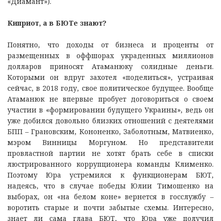
«Диамант»).
Киприот, а в БЮТе знают?
Понятно, что доходы от бизнеса и проценты от
размещенных в оффшорах украденных миллионов
долларов приносят Атаманюку солидные деньги.
Которыми он вдруг захотел «поделиться», устраивая
сейчас, в 2018 году, свое политическое будущее. Вообще
Атаманюк не впервые пробует договориться о своем
участии в «формировании будущего Украины», ведь он
уже добился довольно близких отношений с деятелями
БПП – Грановским, Кононенко, Заболотным, Матвиенко,
мэром Винницы Моргуном. Но представители
провластной партии не хотят брать себе в списки
люстрированного коррупционера команды Клименко.
Поэтому Юра устремился к функционерам БЮТ,
надеясь, что в случае победы Юлии Тимошенко на
выборах, он «на белом коне» вернется в госслужбу –
воротить старые и почти забытые схемы. Интересно,
знает ли сама глава БЮТ, что Юра уже получил