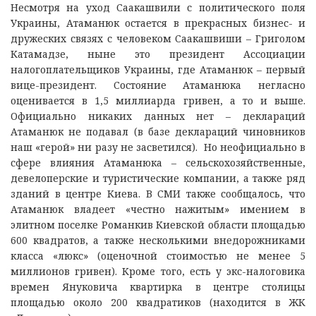
Несмотря на уход Саакашвили с политического поля
Украины, Атаманюк остается в прекрасных бизнес- и
дружеских связях с человеком Саакашвиши – Григолом
Катамадзе, ныне это президент Ассоциации
налогоплательщиков Украины, где Атаманюк – первый
вице-президент. Состояние Атаманюка негласно
оценивается в 1,5 миллиарда гривен, а то и выше.
Официально никаких данных нет – деклараций
Атаманюк не подавал (в базе деклараций чиновников
наш «герой» ни разу не засветился). Но неофициально в
сфере влияния Атаманюка – сельскохозяйственные,
девелоперские и туристические компании, а также ряд
зданий в центре Киева. В СМИ также сообщалось, что
Атаманюк владеет «честно нажитым» имением в
элитном поселке Романкив Киевской области площадью
600 квадратов, а также несколькими внедорожниками
класса «люкс» (оценочной стоимостью не менее 5
миллионов гривен). Кроме того, есть у экс-налоговика
времен Януковича квартирка в центре столицы
площадью около 200 квадратиков (находится в ЖК