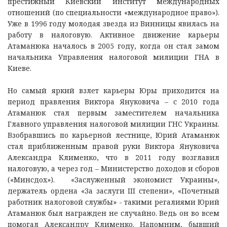
престижный Киевский институт международных
отношений (по специальности «международное право»).
Уже в 1996 году молодая звезда из Винницы явилась на
работу в налоговую. Активное движение карьеры
Атаманюка началось в 2005 году, когда он стал замом
начальника Управления налоговой милиции ГНА в
Киеве.
Но самый яркий взлет карьеры Юры приходится на
период правления Виктора Януковича – с 2010 года
Атаманюк стал первым заместителем начальника
Главного управления налоговой милиции ГНС Украины.
Взобравшись по карьерной лестнице, Юрий Атаманюк
стал приближенным правой руки Виктора Януковича
Александра Клименко, что в 2011 году возглавил
налоговую, а через год – Министерство доходов и сборов
(«Минсдох»). «Заслуженный экономист Украины»,
держатель ордена «За заслуги III степени», «Почетный
работник налоговой службы» - такими регалиями Юрий
Атаманюк был награжден не случайно. Ведь он во всем
помогал Александру Клименко. Напомним, бывший