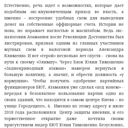
Естественно, речь идет о возможностях, которые дает
подобным экс-януковиченцам приход во власть, а
именно – построение удобных схем для выведения
денег на собственные оффшорные счета. История не
нова, но поражает наглостью и масштабом. Ведь экс-
налоговик Атаманюк после Революции Достоинства был
люстрирован, признан одним из главных участников
мутных схем в налоговой периода Александра
Клименко. И вот «герой» несколько лет спустя - снова на
пути к своему «Олимпу». Через Блок Юлии Тимошенко
«Заднеприводный атаман» намерен вернуться в
большую политику, а значит, и обрести должность «у
кормушки». Чтобы получить одобрение партийных
функционеров БЮТ, Атаманюк уже сделал «ход конем» -
передал в безоплатное пользование партии одно из
своих зданий, что находится в самом центре Киева – по
улице Городецкого, 4. Именно по этому адресу в июле
2018 года расположился Центр защиты киевлян, и его
торжественное открытие даже почтила своим
присутствием лидер БЮТ Юлия Тимошенко. Безусловно,