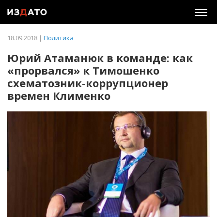
Togg
navig
18.09.2018 |
Политика
Юрий Атаманюк в команде: как
«прорвался» к Тимошенко
схематозник-коррупционер
времен Клименко