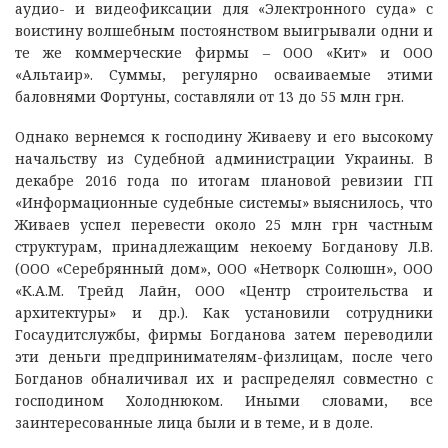
аудио- и видеофиксации для «Электронного суда» с
воистину волшебным постоянством выигрывали одни и
те же коммерческие фирмы – ООО «Кит» и ООО
«Альтаир». Суммы, регулярно осваиваемые этими
баловнями Фортуны, составляли от 13 до 55 млн грн.
Однако вернемся к господину Живаеву и его высокому
начальству из Судебной администрации Украины. В
декабре 2016 года по итогам плановой ревизии ГП
«Информационные судебные системы» выяснилось, что
Живаев успел перевести около 25 млн грн частным
структурам, принадлежащим некоему Богданову Л.В.
(ООО «Серебрянный дом», ООО «Нетворк Солюшн», ООО
«К.А.М. Трейд Лайн, ООО «Центр строительства и
архитектуры» и др.). Как установили сотрудники
Госаудитслужбы, фирмы Богданова затем переводили
эти деньги предпринимателям-физлицам, после чего
Богданов обналичивал их и распределял совместно с
господином Холоднюком. Иными словами, все
заинтересованные лица были и в теме, и в доле.