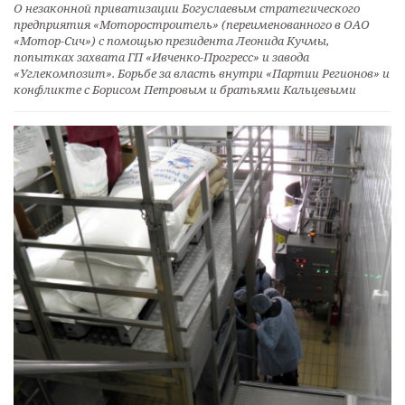
О незаконной приватизации Богуслаевым стратегического
предприятия «Моторостроитель» (переименованного в ОАО
«Мотор-Сич») с помощью президента Леонида Кучмы,
попытках захвата ГП «Ивченко-Прогресс» и завода
«Углекомпозит». Борьбе за власть внутри «Партии Регионов» и
конфликте с Борисом Петровым и братьями Кальцевыми