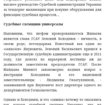
высшее руководство Судебной администрации Украины
за тендерне махинации при покупке оборудования для
фиксации судебных процессов…
Судебные схемщики-универсалы
Напомним, что шефом проворовавшегося Живаева
является глава ГСАУ Зеновий Холоднюк – личность, в
своем роде, легендарная. Известный как один из
«завхозов» Януковича, Зеновий Васильевич пришел в
Государственную судебную администрацию еще в 2011
году, где дополз по карьерной лестнице аж до
должности заместителя председателя ГСАУ. После
Майдана Минюст закономерно поднял вопрос о
люстрации Холоднюка и его нынешней
заместительницы - Людмилы Гизатуллиной, -
занимавшей при Януковиче пост директора одного из
департаментов Госказначества.
Однако и Холоднюк, и его «замша» почему-то оказались
так дороги судебной системе Украины, что на