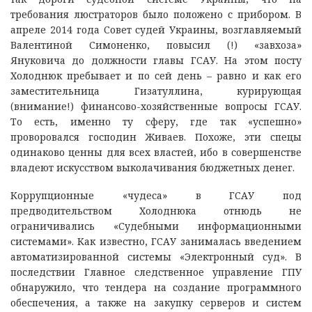
требования люстраторов было положено с прибором. В
апреле 2014 года Совет судей Украины, возглавляемый
Валентиной Симоненко, повысил (!) «завхоза»
Януковича до должности главы ГСАУ. На этом посту
Холоднюк пребывает и по сей день – равно и как его
заместительница Гизатуллина, курирующая
(внимание!) финансово-хозяйственные вопросы ГСАУ.
То есть, именно ту сферу, где так «успешно»
проворовался господин Живаев. Похоже, эти спецы
одинаково ценны для всех властей, ибо в совершенстве
владеют искусством выколачивания бюджетных денег.
Коррупционные «чудеса» в ГСАУ под
предводительством Холоднюка отнюдь не
ограничивались «Судебными информационными
системами». Как известно, ГСАУ занималась введением
автоматизированной системы «Электронный суд». В
последствии Главное следственное управление ГПУ
обнаружило, что тендера на создание программного
обеспечения, а также на закупку серверов и систем