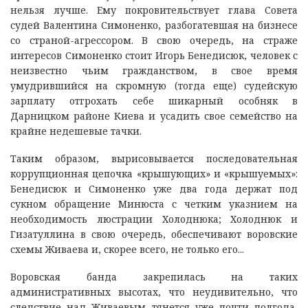
нельзя лучше. Ему покровительствует глава Совета
судей Валентина Симоненко, разбогатевшая на бизнесе
со страной-агрессором. В свою очередь, на страже
интересов Симоненко стоит Игорь Бенедисюк, человек с
неизвестно чьим гражданством, в свое время
умудрившийся на скромную (тогда еще) судейскую
зарплату отгрохать себе шикарный особняк в
Дарницком районе Киева и усадить свое семейство на
крайне недешевые тачки.
Таким образом, вырисовывается последовательная
коррупционная цепочка «крышующих» и «крышуемых»:
Бенедисюк и Симоненко уже два года держат под
сукном обращение Минюста с четким указнием на
необходимость люстрации Холоднюка; Холоднюк и
Гизатуллина в свою очередь, обеспечивают воровские
схемы Живаева и, скорее всего, не только его...
Воровская банда закрепилась на таких
административных высотах, что неудивительно, что
следствие над Живаевым тянется уже почти полгода,