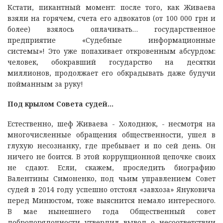
Кстати, пикантный момент: после того, как Живаева
взяли на горячем, счета его адвокатов (от 100 000 грн и
более) взялось оплачивать… государственное
предприятие «Судебные информационные
системы»! Это уже попахивает откровенным абсурдом:
человек, обокравший государство на десятки
миллионов, продолжает его обкрадывать даже будучи
пойманным за руку!
Под крылом Совета судей…
Естественно, шеф Живаева - Холоднюк, - несмотря на
многочисленные обращения общественности, ушел в
глухую несознанку, где пребывает и по сей день. Он
ничего не боится. В этой коррупционной цепочке своих
не сдают. Если, скажем, проследить биографию
Валентины Симоненко, под чьим управлением Совет
судей в 2014 году успешно отстоял «завхоза» Януковича
перед Минюстом, тоже выяснится немало интересного.
В мае нынешнего года Общественный совет
добропорядочности утвердил вывод о несоответствии