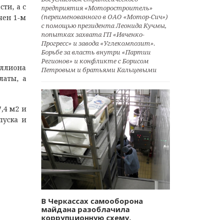
ти, а с
предприятия «Моторостроитель»
(переименованного в ОАО «Мотор-Сич»)
чен 1-м
с помощью президента Леонида Кучмы,
попытках захвата ГП «Ивченко-
Прогресс» и завода «Углекомпозит».
Борьбе за власть внутри «Партии
Регионов» и конфликте с Борисом
ллиона
Петровым и братьями Кальцевыми
латы, а
,4 м2 и
пуска и
В Черкассах самооборона
майдана разоблачила
коррупционную схему.