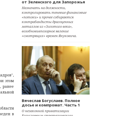
от Зеленского для Запорожья
Назначать на должности,
контролировать теневые финансовые
«потоки» и прочее собираются
контрабандисты драгоценных
металлов из «Золотого века»,
возобновивпозорное явление
«смотрящих» времен Януковича.
адров",
ри этом
, ранее
альной
Вячеслав Богуслаев. Полное
досье и компромат. Часть 1
области
О незаконной приватизации
веден в
Богуслаевым стратегического