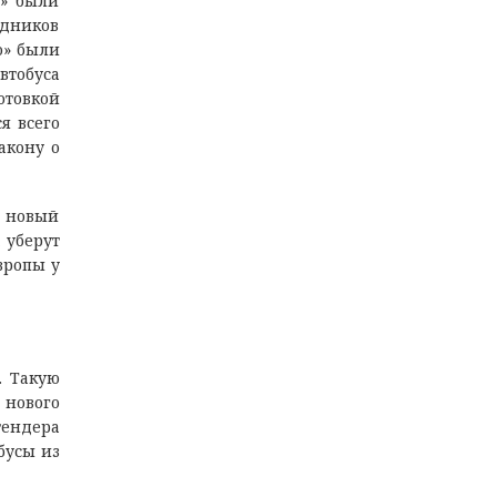
с» были
удников
о» были
втобуса
отовкой
я всего
акону о
н новый
 уберут
вропы у
. Такую
 нового
тендера
обусы из