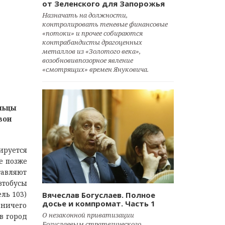
от Зеленского для Запорожья
Назначать на должности,
контролировать теневые финансовые
«потоки» и прочее собираются
контрабандисты драгоценных
металлов из «Золотого века»,
возобновивпозорное явление
«смотрящих» времен Януковича.
льцы
вои
ируется
е позже
авляют
втобусы
ль 103)
Вячеслав Богуслаев. Полное
досье и компромат. Часть 1
 ничего
О незаконной приватизации
в город
Богуслаевым стратегического