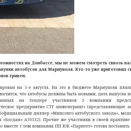
ложностях на Донбассе, мы не можем смотреть сквозь па
купки автобусов для Мариуполя. Кто-то уже приготовил с
нов гривен.
ирован на 5-е августа. На это в бюджете Мариуполя план
значится, что автобусы должны быть новыми, дата выпуска н
ованных на тендере участников 3 компании предст
ическое предприятие СТГ инженеринг» (представляющие а
 (официальный диллер «Минсокго автобусного завода», моде
ы «Богдан» А70132). Прочие же участники в своей практике
о вместе с тем компания ПП ЮК «Паритет» готова поставить 