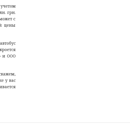
 учетом
лн. грн.
может с
ой цены
тобус
кроется
» и ООО
скажем,
е у вас
ивается