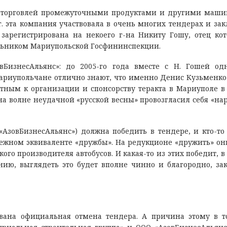
й торговлей промежуточными продуктами и другими маш
гг. эта компания участвовала в очень многих тендерах и за
зарегистрирована на некоего г-на Никиту Гошу, отец кот
альником Мариупольской Госфининспекции.
БизнесАльянс»: до 2005-го года вместе с Н. Гошей о
риупольчане отлично знают, что именно Денис Кузьменко
тным к организации и спонсорству теракта в Мариуполе в
 на волне неудачной «русской весны» провозгласил себя «н
«АзовБизнесАльянс») должна победить в тендере, и кто-то
нежном эквиваленте «дружбы». На редукционе «дружить» он
кого производителя автобусов. И какая-то из этих победит, в
нию, выглядеть это будет вполне чинно и благородно, за
ована официальная отмена тендера. А причина этому в т