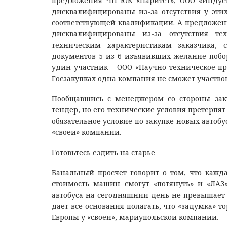
предложения ЧП ЮК «Паритет», ООО «Индуст
дисквалифицированы из-за отсутствия у эт
соответствующей квалификации. А предложени
дисквалифицированы из-за отсутствия тех
техническим характеристикам заказчика, с
документов 5 из 6 изъявивших желание побор
удин участник - ООО «Научно-техническое пр
Госзакупках одна компания не сможет участвов
Пообщавшись с менеджером со стороны закуп
тендер, но его технические условия претерпя
обязательное условие по закупке новых автобу
«своей» компании.
Готовьтесь ездить на старье
Банальный просчет говорит о том, что кажд
стоимость машин смогут «потянуть» и «ЛАЗ»
автобуса на сегодняшний день не превышает 
дает все основания полагать, что «задумка» то
Европы у «своей», мариупольской компании.