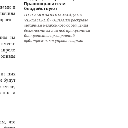
Правоохранители
инами и
бездействуют
ключила
ГО «САМООБОРОНА МАЙДАНА
орого –
ЧЕРКАССКОЙ» ОБЛАСТИ раскрыла
механизм незаконного обогащения
должностных лиц под прикрытием
банкротства предприятий
дним из
арбитражными управляющими
 вместе
 апреле
ародным
 из них
и будут
 случае,
конно и
ом, что