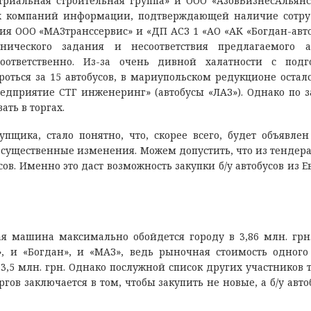
риальная строительная группа» и ООО «АзовБизнесАльян
их компаний информации, подтверждающей наличие сотр
я ООО «МАЗтранссервис» и «ДП АСЗ 1 «АО «АК «Богдан-авт
нического задания и несоответствия предлагаемого а
оответственно. Из-за очень дивной халатности с подг
оться за 15 автобусов, в мариупольском редукционе осталс
едприятие СТГ инженеринг» (автобусы «ЛАЗ»). Однако по з
ать в торгах.
щика, стало понятно, что, скорее всего, будет объявле
т существенные изменения. Можем допустить, что из тендера
сов. Именно это даст возможность закупки б/у автобусов из Е
ая машина максимально обойдется городу в 3,86 млн. грн
, и «Богдан», и «МАЗ», ведь рыночная стоимость одного
3,5 млн. грн. Однако послужной список других участников 
ргов заключается в том, чтобы закупить не новые, а б/у авт