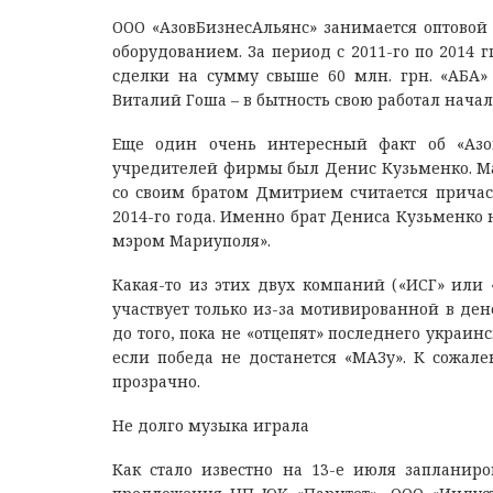
ООО «АзовБизнесАльянс» занимается оптово
оборудованием. За период с 2011-го по 2014 
сделки на сумму свыше 60 млн. грн. «АБА» 
Виталий Гоша – в бытность свою работал нач
Еще один очень интересный факт об «Азов
учредителей фирмы был Денис Кузьменко. Ма
со своим братом Дмитрием считается причас
2014-го года. Именно брат Дениса Кузьменко
мэром Мариуполя».
Какая-то из этих двух компаний («ИСГ» или 
участвует только из-за мотивированной в де
до того, пока не «отцепят» последнего украинс
если победа не достанется «МАЗу». К сожале
прозрачно.
Не долго музыка играла
Как стало известно на 13-е июля запланир