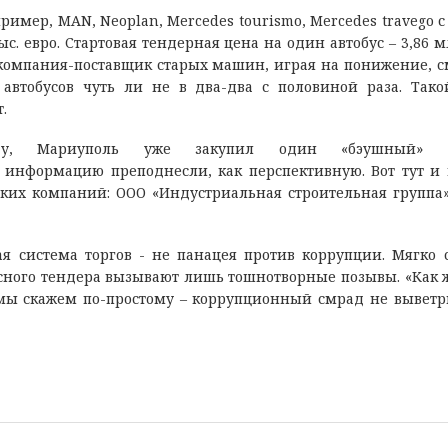
ример, MAN, Neoplan, Mercedes tourismo, Mercedes travego с
ыс. евро. Стартовая тендерная цена на один автобус – 3,86 м
то компания-поставщик старых машин, играя на понижение, с
 автобусов чуть ли не в два-два с половиной раза. Так
.
у, Мариуполь уже закупил один «бэушный» ав
эту информацию преподнесли, как перспективную. Вот тут и 
ских компаний: ООО «Индустриальная строительная группа
я система торгов - не панацея против коррупции. Мягко 
сного тендера вызывают лишь тошнотворные позывы. «Как ж
 А мы скажем по-простому – коррупционный смрад не выветр