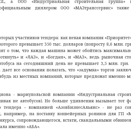
 GL, а ООО «Индустриальная строительная группа»
с официальным диллером ООО «МАЗтранссервис» также 
оторых участников тендера: как некая компания «Приоритет
торого превышает 350 тыс. долларов (попросту 8,6 млн. грн
ит о том, что каждая машина может обойтись максимально
отянуть» и «ЛАЗ», и «Богдан», и «МАЗ», ведь рыночная ст
втобуса на сегодняшний день не превышает 3,5 млн. грн.
дает все основания полагать, что «задумка» торгов заключ
нибудь из местных компаний, которые предложат именно 
циона - мариупольской компании «Индустриальная строи
никак не автобусов). Но больше удивления вызывает тот фа
 тендера – компанией «АзовБизнесАльянс» - не раз со
к, например, на поставку конвейерных роликов для ГП «
нкурса, сопровождающегося, кстати, скандальными обвине
ала именно «АБА».