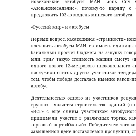
новехонькие автобусы MAN Lions City
«АзовБизнесАльянс», почему-то наряду 
предложить 103-ю модель минского автобуса.
«Русский мир» и автобусы
Первый вопрос, касающийся «странности» нек
поставить автобусы MAN, стоимость единицы ко
банальный просчет бюджета на закупку говор
млн. грн.? Такую стоимость машин смогут «п
одного нового 12-метрового низкопольного а
послужной список других участников тендера 
том, чтобы победа досталась именно какой-
автобус.
Деятельностью одного из участников редук
группа» - является строительство зданий (и 
«ИСГ» с еще одним участником автобусного
принимали участие в различных торгах, ка
торговый порт «Южный». Победителем того ко
завышенной цене поставляемой продукции, ст