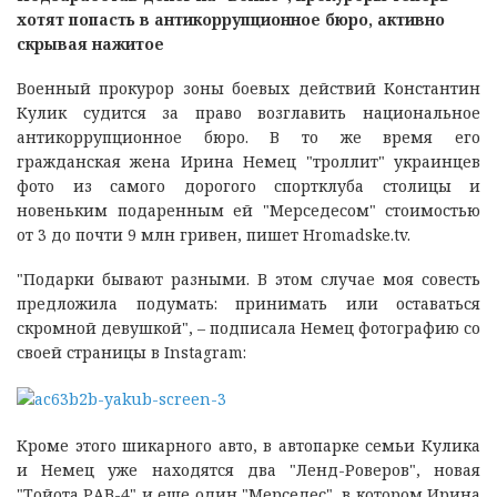
хотят попасть в антикоррупционное бюро, активно
скрывая нажитое
Военный прокурор зоны боевых действий Константин
Кулик судится за право возглавить национальное
антикоррупционное бюро. В то же время его
гражданская жена Ирина Немец "троллит" украинцев
фото из самого дорогого спортклуба столицы и
новеньким подаренным ей "Мерседесом" стоимостью
от 3 до почти 9 млн гривен, пишет Hromadske.tv.
"Подарки бывают разными. В этом случае моя совесть
предложила подумать: принимать или оставаться
скромной девушкой", – подписала Немец фотографию со
своей страницы в Instagram:
Кроме этого шикарного авто, в автопарке семьи Кулика
и Немец уже находятся два "Ленд-Роверов", новая
"Тойота РАВ-4" и еще один "Мерседес", в котором Ирина