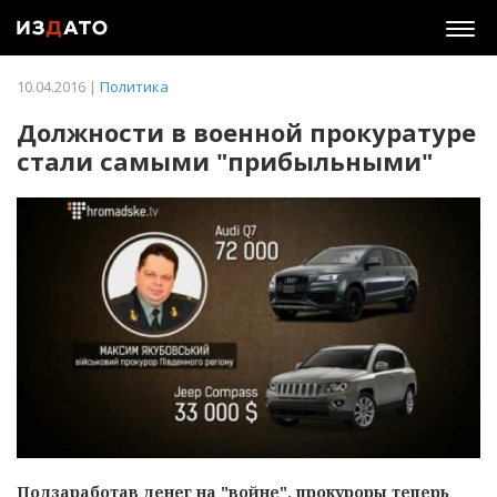
Togg
navig
10.04.2016 |
Политика
Должности в военной прокуратуре
стали самыми "прибыльными"
Подзаработав денег на "войне", прокуроры теперь