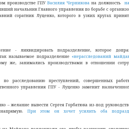
ном производстве ГПУ
Василия Черникова
на должность
на
вший начальник Главного управления по борьбе с организ
вний соратник Луценко, которого в узких кругах приня
ение - ликвидировать подразделение, которое допра
 так называемое подразделение
«нерасследований майда
тому же, занимались производствами в отношении сотр
я по расследованию преступлений, совершенных работ
ственного управления ГПУ - Луценко заменит назначенно
ко – желание вывести Сергея Горбатюка из-под руководст
у напрямую.
При этом он хочет усилить оба подразд
 на Майдане поддержали его, чтобы разгрузить следстви