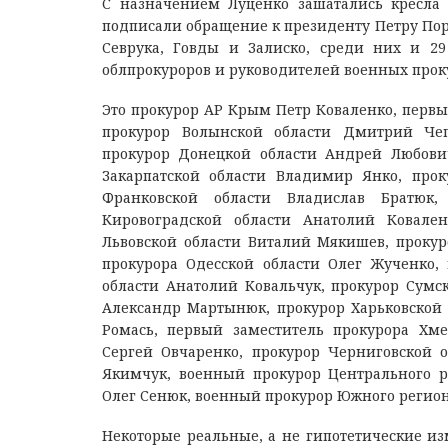
С назначением Луценко зашатались кресла 
подписали обращение к президенту Петру Пор
Севрука, Говды и Залиско, среди них и 29
облпрокуроров и руководителей военных прок
Это прокурор АР Крым Петр Коваленко, перв
прокурор Волынской области Дмитрий Чеп
прокурор Донецкой области Андрей Любови
Закарпатской области Владимир Янко, прок
Франковской области Владислав Братюк,
Кировоградской области Анатолий Ковален
Львовской области Виталий Мякишев, прокур
прокурора Одесской области Олег Жученко, 
области Анатолий Ковальчук, прокурор Сумс
Александр Мартынюк, прокурор Харьковской 
Ромась, первый заместитель прокурора Хме
Сергей Овчаренко, прокурор Черниговской 
Якимчук, военный прокурор Центрального р
Олег Сенюк, военный прокурор Южного региона
Некоторые реальные, а не гипотетические из