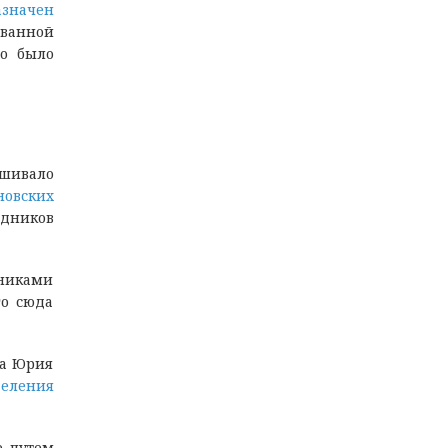
значен
ованной
то было
шивало
новских
удников
никами
го сюда
ва Юрия
еления
е путем