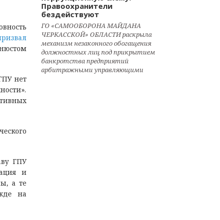
Правоохранители
бездействуют
ГО «САМООБОРОНА МАЙДАНА
овность
ЧЕРКАССКОЙ» ОБЛАСТИ раскрыла
призвал
механизм незаконного обогащения
инюстом
должностных лиц под прикрытием
банкротства предприятий
арбитражными управляющими
ГПУ нет
ности».
ативных
ческого
аву ГПУ
тация и
ы, а те
жде на