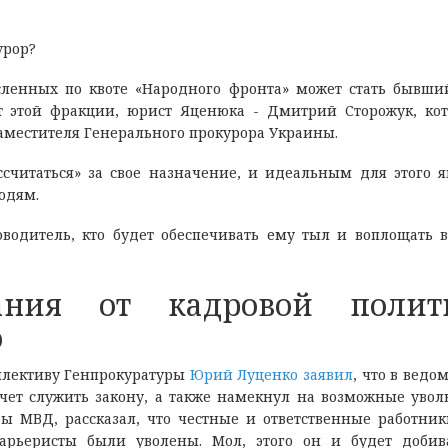
урор?
енных по квоте «Народного фронта» может стать бывши
т этой фракции, юрист Яценюка - Дмитрий Сторожук, ко
заместителя Генерального прокурора Украины.
считаться» за свое назначение, и идеальным для этого я
юдям.
оводитель, кто будет обеспечивать ему тыл и воплощать 
ния от кадровой полит
о
оллективу Генпрокуратуры
Юрий Луценко
заявил
, что в ведо
хочет служить закону, а также намекнул на возможные увол
вы МВД, рассказал, что честные и ответственные работни
арьеристы были уволены. Мол, этого он и будет добив