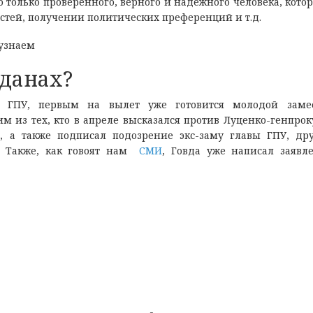
о только проверенного, верного и надежного человека, кото
стей, получении политических преференций и т.д.
 узнаем
оданах?
 ГПУ, первым на вылет уже готовится молодой замес
м из тех, кто в апреле высказался против Луценко-генпрок
 а также подписал подозрение экс-заму главы ГПУ, др
. Также, как говоят нам
СМИ
, Говда уже написал заявл