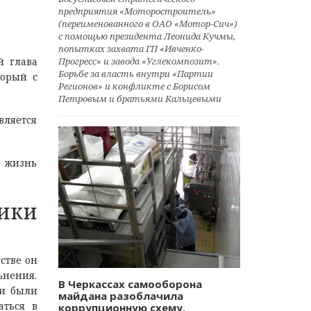
предприятия «Моторостроитель»
(переименованного в ОАО «Мотор-Сич»)
с помощью президента Леонида Кучмы,
попытках захвата ГП «Ивченко-
Прогресс» и завода «Углекомпозит».
й глава
Борьбе за власть внутри «Партии
торый с
Регионов» и конфликте с Борисом
Петровым и братьями Кальцевыми
вляется
в жизнь
ики
мстве он
ьнения.
В Черкассах самооборона
ки были
майдана разоблачила
аться в
коррупционную схему.