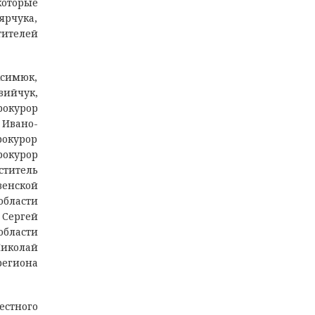
которые
ярчука,
тителей
ксимюк,
ийчук,
рокурор
 Ивано-
окурор
рокурор
ститель
венской
области
 Сергей
области
Николай
региона
естного