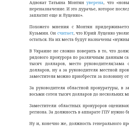
Адвокат Татьяна Монтян
уверена
, что «нов
переназначение. И это дурачье, которое посл
заплатит еще и Луценко».
Похожего мнения с Монтян придерживаетс
Кузьмин. Он
считает
, что Юрий Луценко уволит
остаться. На их места будут назначены «нужные
В Украине не сложно поверить в то, что долж
рядового прокурора по различным данным сам
тысяч долларов, место руководителя/зама
долларов, ну а за руководителя местной про
заместителя можно приобрести за половину от
За руководителя областной прокуратуры, в з
восьми сотен тысяч долларов до нескольких м
Заместители областных прокуроров оценивают
региона. За должность в аппарате ГПУ нужно 
Ну и, конечно же, должность генерального пр