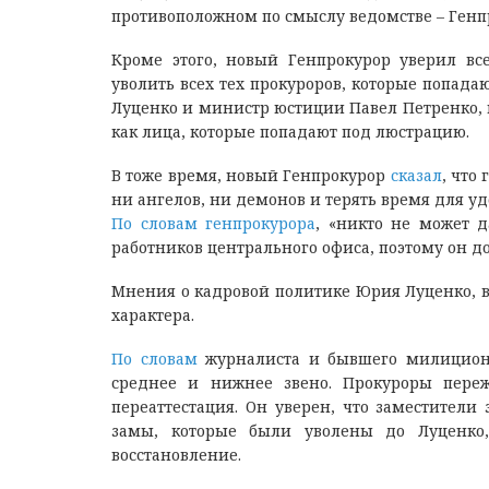
противоположном по смыслу ведомстве – Генп
Кроме этого, новый Генпрокурор уверил вс
уволить всех тех прокуроров, которые попада
Луценко и министр юстиции Павел Петренко, 
как лица, которые попадают под люстрацию.
В тоже время, новый Генпрокурор
сказал
, что
ни ангелов, ни демонов и терять время для у
По словам генпрокурора
, «никто не может д
работников центрального офиса, поэтому он дол
Мнения о кадровой политике Юрия Луценко, в 
характера.
По словам
журналиста и бывшего милиционер
среднее и нижнее звено. Прокуроры переж
переаттестация. Он уверен, что заместители
замы, которые были уволены до Луценко,
восстановление.