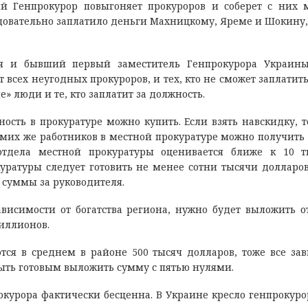
ый Генпрокурор повыгоняет прокуроров и соберет с них 
едовательно заплатило деньги Махницкому, Яреме и Шокину,
я и бывший первый заместитель Генпрокурора Украины
 всех неугодных прокуроров, и тех, кто не сможет заплатить
» люди и те, кто заплатит за должность.
ность в прокуратуре можно купить. Если взять навскидку, т
их же работников в местной прокуратуре можно получить 
 отдела местной прокуратуры оценивается ближе к 10 
куратуры следует готовить не менее сотни тысячи долларов
 суммы за руководителя.
ависимости от богатства региона, нужно будет выложить о
иллионов.
ся в среднем в районе 500 тысяч долларов, тоже все зав
быть готовым выложить сумму с пятью нулями.
окурора фактически бесценна. В Украине кресло генпрокурор