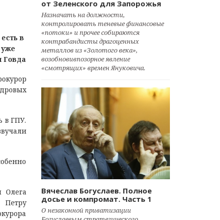
от Зеленского для Запорожья
Назначать на должности,
контролировать теневые финансовые
«потоки» и прочее собираются
 есть в
контрабандисты драгоценных
 уже
металлов из «Золотого века»,
н Говда
возобновивпозорное явление
«смотрящих» времен Януковича.
рокурор
адровых
ь в ГПУ.
звучали
собенно
Вячеслав Богуслаев. Полное
и Олега
досье и компромат. Часть 1
ы Петру
О незаконной приватизации
окурора
Богуслаевым стратегического