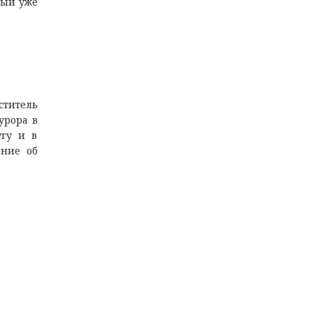
рый уже
титель
урора в
угу и в
ение об