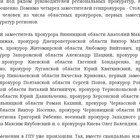
и под рядом руководителей региональных прокуратур, 
ошенко. Помимо четырех заместителей генпрокурора - Стол
 человек из числа областных прокуроров, первых замес
уратур регионов.
ый заместитель прокурора Винницкой области Анатолий Ма
ижак, прокурор Днепропетровской области Виктор Матв
ч, прокурор Житомирской области Любомир Вийтович, п
урор Запорожской области Александр Шацкий, прокурор
 прокурор Киевской области Евгений Бондаренко, пр
ко, прокурор Луганской области Юрий Квяткивский, п
ор Николаевской области Вячеслав Кривовяз, первый заме
прокурор Полтавской области Сергей Попов, прокурор Ро
кой области Виталий Матвийчук, прокурор Тернопольской 
области Юрий Данильченко, прокурор Херсонской области
льницкой области Роман Кахний, прокурор Черкасской 
области Виктор Носенко, прокурор Черновицкой области 
егиона Григорий Рябенко, военный прокурор Западного 
 Максим Якубовский и. о. прокурора Киева Олег Валендюк.
менения в ГПУ уже произошли. Так, вместо скандально изв