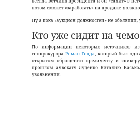
всегда вотчина президента и он «садит» в нег
потом сможет «заработать» на продаже должно
Ну а пока «аукцион должностей» не объявили,
Кто уже сидит на чем
По информации некоторых источников из
генпрокурора
Роман Говда
, который был одни
открытом обращении президенту и спикеру,
прошлом адвокату Луценко Виталию Касько
увольнении.