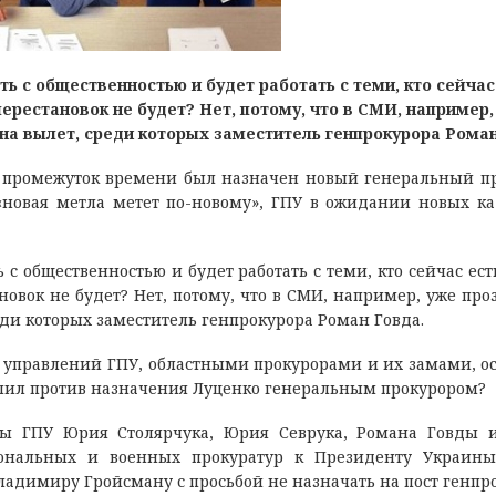
ть с общественностью и будет работать с теми, кто сейчас
перестановок не будет? Нет, потому, что в СМИ, например,
на вылет, среди которых заместитель генпрокурора Рома
й промежуток времени был назначен новый генеральный п
«новая метла метет по-новому», ГПУ в ожидании новых к
 с общественностью и будет работать с теми, кто сейчас ест
новок не будет? Нет, потому, что в СМИ, например, уже про
ди которых заместитель генпрокурора Роман Говда.
, управлений ГПУ, областными прокурорами и их замами, о
упил против назначения Луценко генеральным прокурором?
вы ГПУ Юрия Столярчука, Юрия Севрука, Романа Говды 
иональных и военных прокуратур к Президенту Украин
ладимиру Гройсману с просьбой не назначать на пост генпр