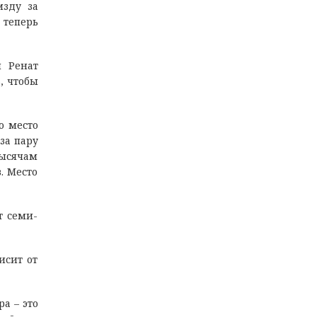
мзду за
 теперь
 Ренат
, чтобы
о место
за пару
тысячам
. Место
т семи-
исит от
а – это