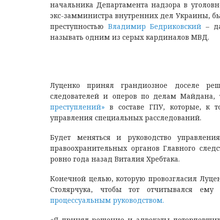
начальника Департамента надзора в уголов
экс-замминистра внутренних дел Украины, бы
преступностью
Владимир Бедриковский
– да
называть одним из серых кардиналов МВД.
Луценко принял грандиозное доселе реш
следователей и оперов по делам Майдана,
преступлений»
в составе ГПУ, которые, к 
управления специальных расследований.
Будет меняться и руководство управлени
правоохранительных органов Главного след
ровно года назад Виталия Хребтака.
Конечной целью, которую провозгласил Луцен
Столярчука, чтобы тот отчитывался ем
процессуальным руководством.
«Я принял решение и адвокаты потерпевших