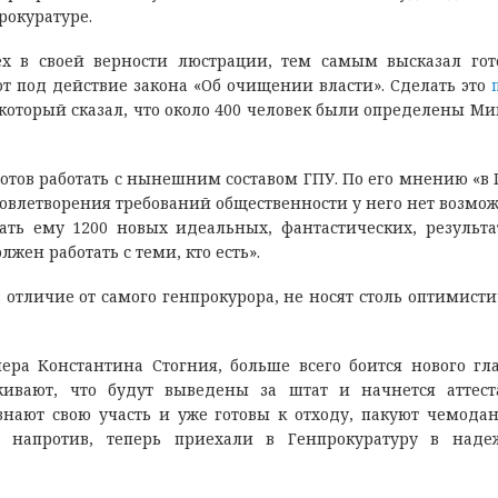
рокуратуре.
ех в своей верности люстрации, тем самым высказал гот
ют под действие закона «Об очищении власти». Сделать это
который сказал, что около 400 человек были определены М
 готов работать с нынешним составом ГПУ. По его мнению «в 
довлетворения требований общественности у него нет возмож
ать ему 1200 новых идеальных, фантастических, результ
жен работать с теми, кто есть».
отличие от самого генпрокурора, не носят столь оптимисти
а Константина Стогния, больше всего боится нового гл
ивают, что будут выведены за штат и начнется аттес
 знают свою участь и уже готовы к отходу, пакуют чемодан
 напротив, теперь приехали в Генпрокуратуру в наде