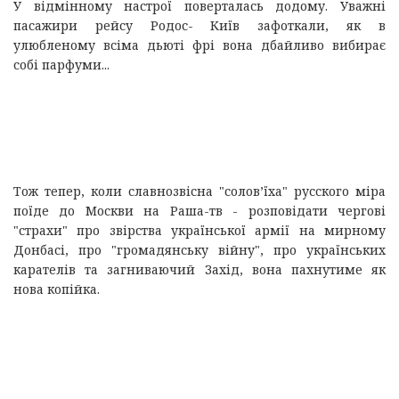
У відмінному настрої поверталась додому. Уважні
пасажири рейсу Родос- Київ зафоткали, як в
улюбленому всіма дьюті фрі вона дбайливо вибирає
собі парфуми...
Тож тепер, коли славнозвісна "солов’їха" русского міра
поїде до Москви на Раша-тв - розповідати чергові
"страхи" про звірства української армії на мирному
Донбасі, про "громадянську війну", про українських
карателів та загниваючий Захід, вона пахнутиме як
нова копійка.