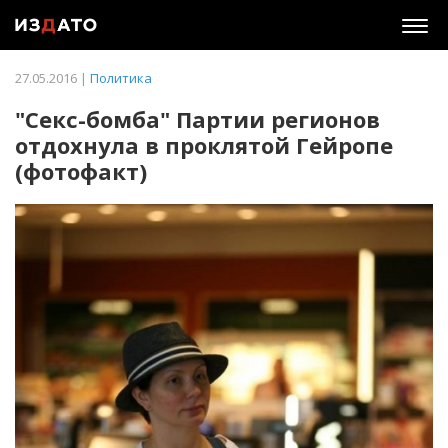
Togg
navig
27.05.2016 |
Политика
"Секс-бомба" Партии регионов
отдохнула в проклятой Гейропе
(фотофакт)