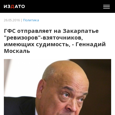
Togg
navig
26.05.2016 |
Политика
ГФС отправляет на Закарпатье
"ревизоров"-взяточников,
имеющих судимость, - Геннадий
Москаль