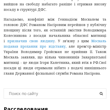
вийшов на свободу набагато раніше і отримав високу
посаду в структурі ДФС.
Нагадаємо, конфлікт між Геннадієм Москалем та
головою ДФС Романом Насіровим перейшов у публічну
площину після того, як останній змістив Володимира
Колесникова з посади начальника обласної митниці
і
призначив свою людину
. У зв’язку з цим
Москаль
подавав прохання про відставку,
але прем’єр-міністр
України Володимир Гройсман не прийняв її. Також
Москаль заявляв, що кілька чиновників Закарпатської
митниці - це люди Ігоря Калетника, який втік в РФ.Свої
посади ці люди отримали нібито з подачі нинішнього
глави Державної фіскальної служби Романа Насірова.
Расследования