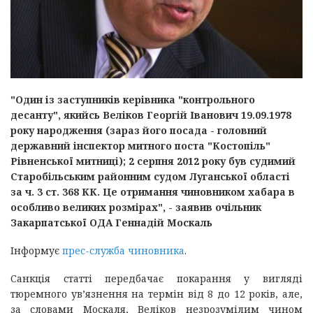
"Один із заступників керівника "контрольного
десанту", якийсь Веліков Георгій Іванович 19.09.1978
року народження (зараз його посада - головний
державний інспектор митного поста "Костопіль"
Рівненської митниці); 2 серпня 2012 року був судимий
Старобільським районним судом Луганської області
за ч. 3 ст. 368 КК. Це отримання чиновником хабара в
особливо великих розмірах", - заявив очільник
Закарпатської ОДА Геннадій Москаль
Інформує
прес-служба чиновника
.
Санкція статті передбачає покарання у вигляді
тюремного ув’язнення на термін від 8 до 12 років, але,
за словами Москаля, Веліков незрозумілим чином