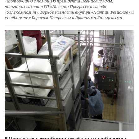
«Мотор-Сич») с помощью президента Леонида Кучмы,
попытках захвата ГП «Ивченко-Прогресс» и завода
«Углекомпозит». Борьбе за власть внутри «Партии Регионов» и
конфликте с Борисом Петровым и братьями Кальцевыми
В Черкассах самооборона майдана разоблачила