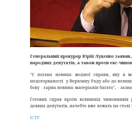
Генеральний прокурор Юрій Луценко заявив,
народних депутатів, а також проти екс-чино
"Є погана новина: жодної справи, яку я м
недоторканості у Верховну Раду або до колишні
боку - гарна новина: матеріалів багато", - заз
Готових справ проти колишніх чиновників 
деяких депутатів, начебто вже лежать на столі 
ICTV