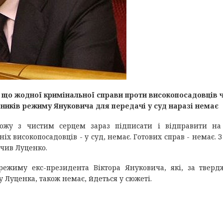
 що жодної кримінальної справи проти високопосадовців 
вників режиму Януковича для передачі у суд наразі немає
ожу з чистим серцем зараз підписати і відправити на
х високопосадовців - у суд, немає. Готових справ - немає. 
начив Луценко.
режиму екс-президента Віктора Януковича, які, за твер
у Луценка, також немає, йдеться у сюжеті.