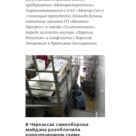
предприятия «Моторостроитель»
(переименованного в ОАО «Мотор-Сич»)
с помощью президента Леонида Кучмы,
попытках захвата ГП «Ивченко-
Прогресс» и завода «Углекомпозит».
Борьбе за власть внутри «Партии
Регионов» и конфликте с Борисом
Петровым и братьями Кальцевыми
В Черкассах самооборона
майдана разоблачила
коррупционную схему.