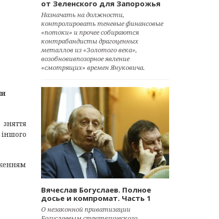
от Зеленского для Запорожья
Назначать на должности,
контролировать теневые финансовые
«потоки» и прочее собираются
контрабандисты драгоценных
металлов из «Золотого века»,
возобновивпозорное явление
«смотрящих» времен Януковича.
чи
 зняття
З іншого
дженням
Вячеслав Богуслаев. Полное
досье и компромат. Часть 1
О незаконной приватизации
Богуслаевым стратегического