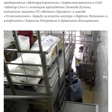
предприятия «Моторостроитель» (переименованного в ОАО
«Мотор-Сич») с помощью президента Леонида Кучмы,
попытках захвата ГП «Ивченко-Прогресс» и завода
«Углекомпозит». Борьбе за власть внутри «Партии Регионов» и
конфликте с Борисом Петровым и братьями Кальцевыми