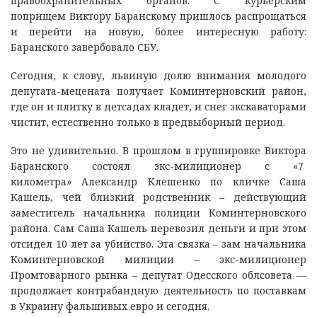
правоохранительных органов. С курьерским
поприщем Виктору Баранскому пришлось распрощаться
и перейти на новую, более интересную работу:
Баранского завербовало СБУ.
Сегодня, к слову, львиную долю внимания молодого
депутата-мецената получает Коминтерновский район,
где он и плитку в детсадах кладет, и снег экскаваторами
чистит, естественно только в предвыборный период.
Это не удивительно. В прошлом в группировке Виктора
Баранского состоял экс-милиционер с «7
километра» Александр Клешенко по кличке Саша
Кашель, чей близкий родственник – действующий
заместитель начальника полиции Коминтерновского
района. Сам Саша Кашель перевозил деньги и при этом
отсидел 10 лет за убийство. Эта связка – зам начальника
Коминтерновской милиции – экс-милиционер
Промтоварного рынка – депутат Одесского облсовета —
продолжает контрабандную деятельность по поставкам
в Украину фальшивых евро и сегодня.